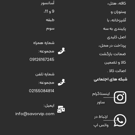
آسانسور
کافه، هتل،
9 و 11،
رستوران و
طبقه
آشپزخانه، با
سوم
پایبندی به سه
اصل کلیدی
شماره همراه
پرداخت در محل،
مجموعه:
ضمانت بازگشت
09126167245
کالا و تضمین
اصالت کالا .
شماره تلفن
شبکه های اجتماعی
مجموعه:
02155084814
اینستاگرام
ساور
ایمیل:
info@savorvip.com
ارتباط در
واتس اپ