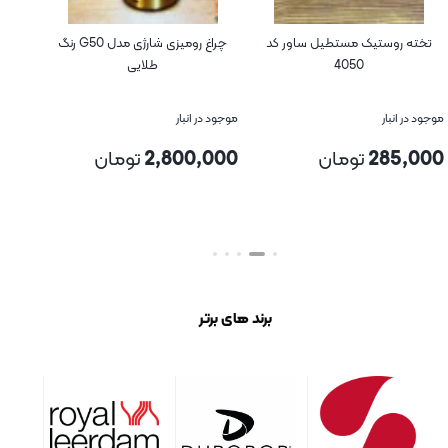
ستیک مستطیل ساور کد
چراغ رومیزی شارژی مدل G50 رنگ
مزه خوری بیضی
4050
طلایی
ساور کد 35
ر
موجود در انبار
موجود در انبار
2
تومان
2,800,000
تومان
180,000
تو
بستن
بستن
برند های برتر
ساچی sachi