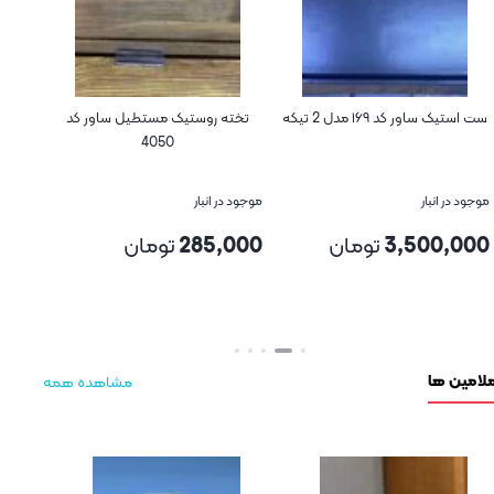
 ۱۶۹ مدل 2 تیکه
تخته روستیک مستطیل ساور کد
چوب اسلب طبی
4050
ر
موجود در انبار
موجود در انبار
3,5
تومان
285,000
تومان
400,000
تو
بستن
بستن
مشاهده همه