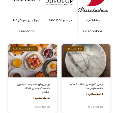
شاباغچه
دورو بر Duro bor
رویال لیردام Royal
Leerdom
Pasabah
انواع بشقاب گود
خرید ظروف سرو صبحانه
 کاربردهای بشقاب گود در
بهترین ظروف سرو صبحانه برای
 رستوران‌ها
کافه‌ها؛ راهنمای انتخاب
حرفه‌ای
ه مطلب »
ادامه مطلب »
1404-09-01
1404-0