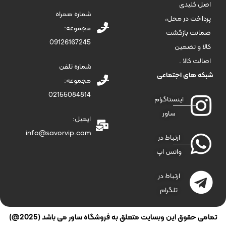
لیدی
شماره همراه
ت در محل،
مجموعه:
ت بازگشت
09126167245
و تضمین
کالا .
شماره تلفن
های اجتماعی
مجموعه:
02155084814
اینستاگرام
ساور
ایمیل:
info@savorvip.com
ارتباط در
واتس اپ
ارتباط در
تلگرام
قوق این وبسایت متعلق به فروشگاه ساور می باشد (2025@)