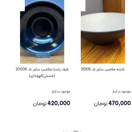
مین ساور کد 25105
ظرف پاستا ملامین ساور کد 20006
ظرف سرو مستطیل
(مشکی/قهوه‌ای)
25125 (مشکی/قهوه‌ای)
ر
موجود در انبار
موجود در انبار
4
تومان
420,000
تومان
490,000
تو
بستن
بستن