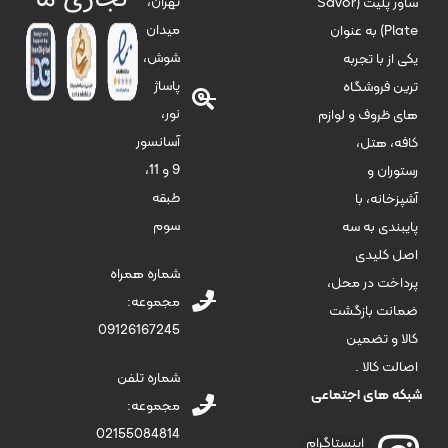
تهران،
ساور پلیت (Savor
میدان
Plate) به عنوان
شوش،
یکی از با تجربه
پاساژ
ترین فروشگاه
نور،
های ظروف و لوازم
آسانسور
کافه، هتل،
9 و 11،
رستوران و
طبقه
آشپزخانه، با
سوم
پایبندی به سه
اصل کلیدی
شماره همراه
پرداخت در محل،
مجموعه:
ضمانت بازگشت
09126167245
کالا و تضمین
اصالت کالا .
شماره تلفن
شبکه های اجتماعی
مجموعه:
02155084814
اینستاگرام