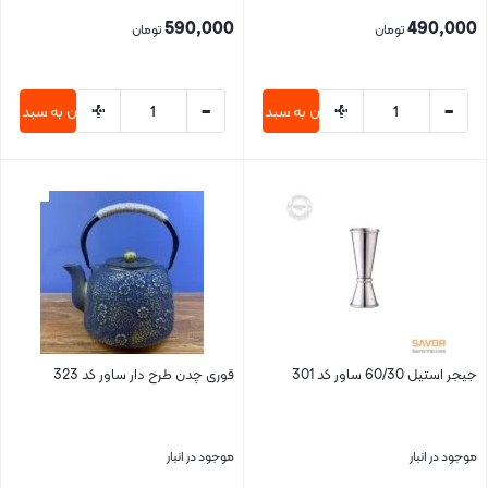
590,000
490,000
تومان
تومان
+
-
+
-
افزودن به سبد خرید
افزودن به سبد خری
بستن
بستن
جیجر استیل 60/30 ساور کد 301
قوری چدن طرح دار ساور کد 323
موجود در انبار
موجود در انبار