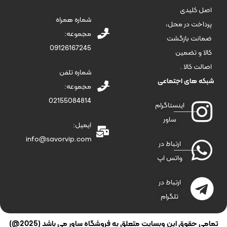
اصل کلیدی
شماره همراه
پرداخت در محل،
مجموعه:
ضمانت بازگشت
09126167245
کالا و تضمین
اصالت کالا .
شماره تلفن
شبکه های اجتماعی
مجموعه:
02155084814
اینستاگرام
ساور
ایمیل:
info@savorvip.com
ارتباط در
واتس اپ
ارتباط در
تلگرام
تمامی حقوق این وبسایت متعلق به فروشگاه ساور می باشد (2025@)