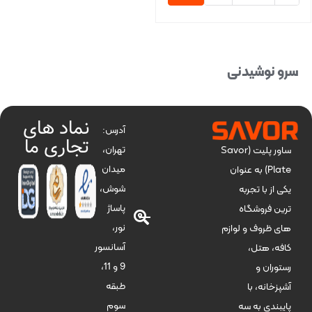
بستن
سرو نوشیدنی
نماد های
آدرس:
تجاری ما
تهران،
ساور پلیت (Savor
میدان
Plate) به عنوان
شوش،
یکی از با تجربه
پاساژ
ترین فروشگاه
نور،
های ظروف و لوازم
آسانسور
کافه، هتل،
9 و 11،
رستوران و
طبقه
آشپزخانه، با
سوم
پایبندی به سه