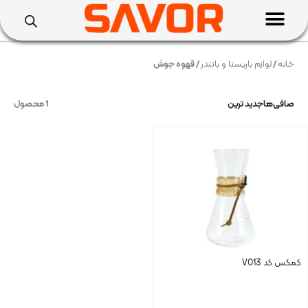
خانه
/
لوازم باریستا و باتندر
/ قهوه جوش
صافی‌ها
جدید ترین
1 محصول
کمکس کد V013