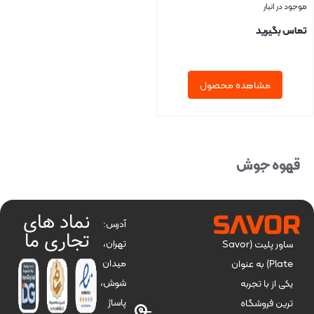
موجود در انبار
تماس بگیرید
مشاهده محصول
بستن
قهوه جوش
نماد های
آدرس:
تجاری ما
تهران،
ساور پلیت (Savor
میدان
Plate) به عنوان
شوش،
یکی از با تجربه
پاساژ
ترین فروشگاه