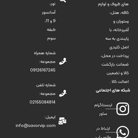
نور،
های ظروف و لوازم
آسانسور
کافه، هتل،
9 و 11،
رستوران و
طبقه
آشپزخانه، با
سوم
پایبندی به سه
اصل کلیدی
شماره همراه
پرداخت در محل،
مجموعه:
ضمانت بازگشت
09126167245
کالا و تضمین
اصالت کالا .
شماره تلفن
شبکه های اجتماعی
مجموعه:
02155084814
اینستاگرام
ساور
ایمیل:
info@savorvip.com
ارتباط در
واتس اپ