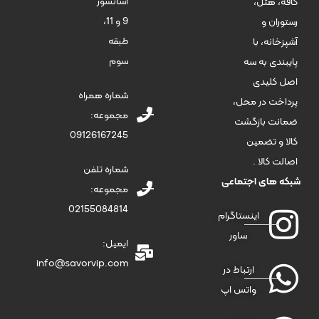
آسانسور
کافه، هتل،
9 و 11،
رستوران و
طبقه
آشپزخانه، با
سوم
پایبندی به سه
اصل کلیدی
شماره همراه
پرداخت در محل،
مجموعه:
ضمانت بازگشت
09126167245
کالا و تضمین
اصالت کالا .
شماره تلفن
شبکه های اجتماعی
مجموعه:
02155084814
اینستاگرام
ساور
ایمیل:
info@savorvip.com
ارتباط در
واتس اپ