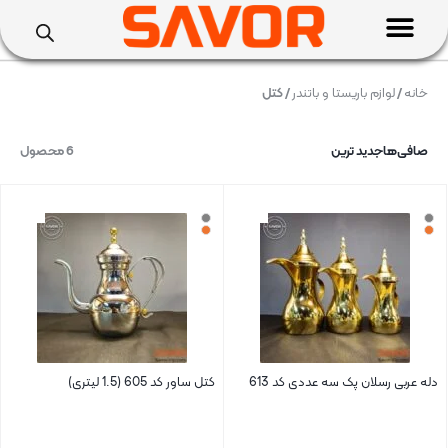
خانه
/
لوازم باریستا و باتندر
/ کتل
صافی‌ها
جدید ترین
6 محصول
دله عربی رسلان پک سه عددی کد 613
کتل ساور کد 605 (1.5 لیتری)