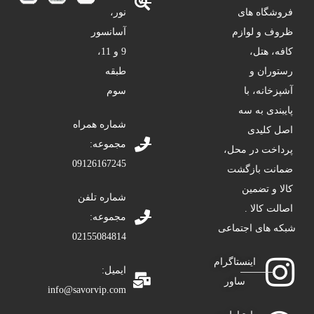
فروشگاه های
نور،
ظروف و لوازم
آسانسور
کافه، هتل،
9 و 11،
رستوران و
طبقه
آشپزخانه، با
سوم
پایبندی به سه
شماره همراه
اصل کلیدی
مجموعه:
پرداخت در محل،
09126167245
ضمانت بازگشت
کالا و تضمین
شماره تلفن
اصالت کالا .
مجموعه:
شبکه های اجتماعی
02155084814
اینستاگرام
ایمیل:
ساور
info@savorvip.com