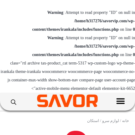
Warning
: Attempt to read property "ID" on null in
/home/h317276/savorvip.com/wp-
content/themes/irankala/includes/functions.php
on line
0
Warning
: Attempt to read property "ID" on null in
/home/h317276/savorvip.com/wp-
content/themes/irankala/includes/functions.php
on line
0
class="rtl archive tax-product_cat term-5317 wp-custom-logo wp-theme-
irankala theme-irankala woocommerce woocommerce-page woocommerce-no-
js container-max-width show-bottom-nav compare-page user-account-page
active-mobile-menu elementor-default elementor-kit-6652">
خانه
/
لوازم سرو
/ استکان