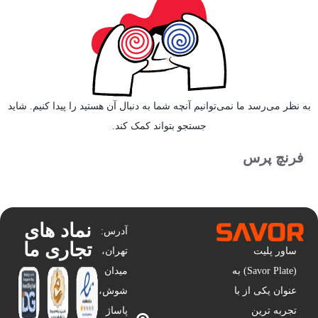
به نظر می‌رسد ما نمی‌توانیم آنچه شما به دنبال آن هستید را پیدا کنیم. شاید
جستجو بتواند کمک کند.
فرنچ پرس
نماد های
آدرس:
تجاری ما
ساور پلیت
تهران،
(Savor Plate) به
میدان
عنوان یکی از با
شوش،
تجربه ترین
پاساژ