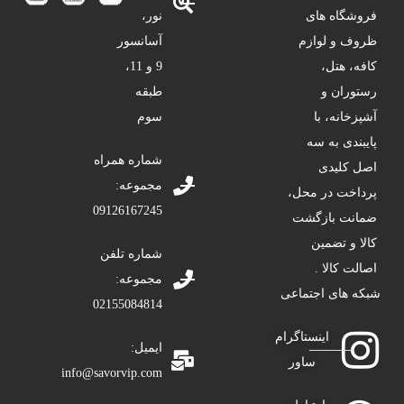
فروشگاه های
نور،
ظروف و لوازم
آسانسور
کافه، هتل،
9 و 11،
رستوران و
طبقه
آشپزخانه، با
سوم
پایبندی به سه
شماره همراه
اصل کلیدی
مجموعه:
پرداخت در محل،
09126167245
ضمانت بازگشت
کالا و تضمین
شماره تلفن
اصالت کالا .
مجموعه:
شبکه های اجتماعی
02155084814
اینستاگرام
ایمیل:
ساور
info@savorvip.com