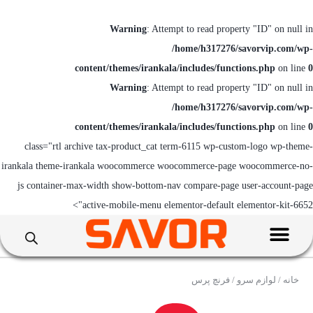
Warning
: Attempt to read property "ID" on null in
/home/h317276/savorvip.com/wp-
content/themes/irankala/includes/functions.php
on line
0
Warning
: Attempt to read property "ID" on null in
/home/h317276/savorvip.com/wp-
content/themes/irankala/includes/functions.php
on line
0
class="rtl archive tax-product_cat term-6115 wp-custom-logo wp-theme-
irankala theme-irankala woocommerce woocommerce-page woocommerce-no-
js container-max-width show-bottom-nav compare-page user-account-page
active-mobile-menu elementor-default elementor-kit-6652">
خانه
/
لوازم سرو
/ فرنچ پرس