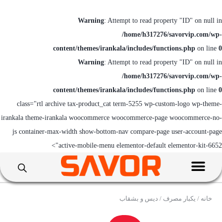
Warning
: Attempt to read property "ID" on null in
/home/h317276/savorvip.com/wp-
content/themes/irankala/includes/functions.php
on line
0
Warning
: Attempt to read property "ID" on null in
/home/h317276/savorvip.com/wp-
content/themes/irankala/includes/functions.php
on line
0
class="rtl archive tax-product_cat term-5255 wp-custom-logo wp-theme-
irankala theme-irankala woocommerce woocommerce-page woocommerce-no-
js container-max-width show-bottom-nav compare-page user-account-page
active-mobile-menu elementor-default elementor-kit-6652">
خانه
/
یکبار مصرف
/ دیس و بشقاب