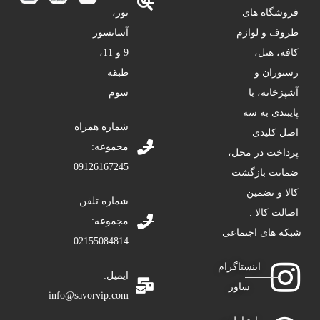
فروشگاه های
نور،
ظروف و لوازم
آسانسور
کافه، هتل،
9 و 11،
رستوران و
طبقه
آشپزخانه، با
سوم
پایبندی به سه
شماره همراه
اصل کلیدی
مجموعه:
پرداخت در محل،
09126167245
ضمانت بازگشت
کالا و تضمین
شماره تلفن
اصالت کالا .
مجموعه:
شبکه های اجتماعی
02155084814
اینستاگرام
ایمیل:
ساور
info@savorvip.com