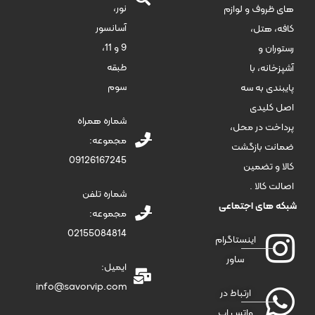
نور،
های ظروف و لوازم
آسانسور
کافه، هتل،
9 و 11،
رستوران و
طبقه
آشپزخانه، با
سوم
پایبندی به سه
اصل کلیدی
شماره همراه
پرداخت در محل،
مجموعه:
ضمانت بازگشت
09126167245
کالا و تضمین
اصالت کالا .
شماره تلفن
شبکه های اجتماعی
مجموعه:
02155084814
اینستاگرام
ساور
ایمیل:
info@savorvip.com
ارتباط در
واتس اپ