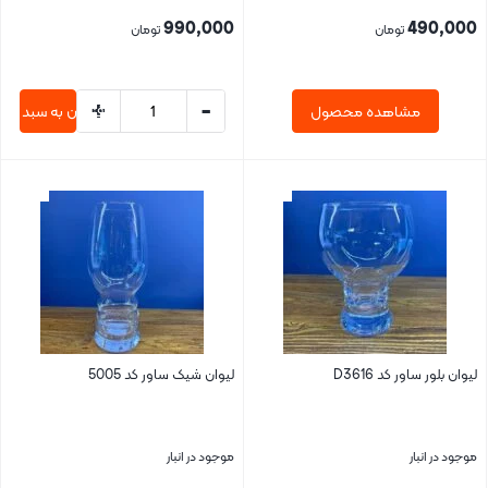
990,000
490,000
تومان
تومان
+
-
مشاهده محصول
افزودن به سبد خری
بستن
بستن
لیوان بلور ساور کد D3616
لیوان شیک ساور کد 5005
موجود در انبار
موجود در انبار