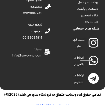
شماره همراه
پرداخت در محل،
مجموعه:
ضمانت بازگشت
09126167245
کالا و تضمین
اصالت کالا .
شماره تلفن
شبکه های اجتماعی
مجموعه:
02155084814
اینستاگرام
ساور
ایمیل:
info@savorvip.com
ارتباط در
واتس اپ
ارتباط در
تلگرام
تمامی حقوق این وبسایت متعلق به فروشگاه ساور می باشد (2025@)
طراحی توسط Iran Digital