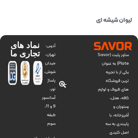
بستن
بستن
لیوان شیشه ای
نماد های
آدرس:
تجاری ما
تهران،
ساور پلیت (Savor
میدان
Plate) به عنوان
شوش،
یکی از با تجربه
پاساژ
ترین فروشگاه
نور،
های ظروف و لوازم
آسانسور
کافه، هتل،
9 و 11،
رستوران و
طبقه
آشپزخانه، با
سوم
پایبندی به سه
اصل کلیدی