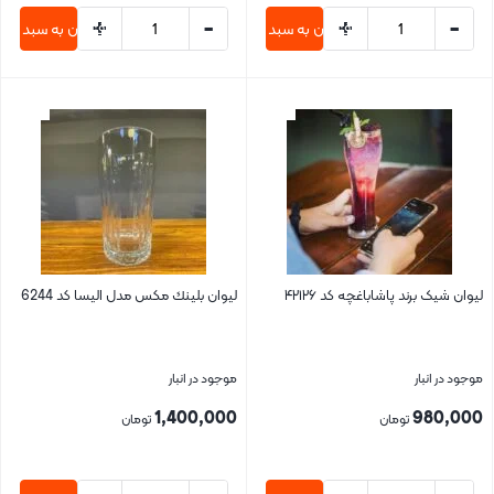
+
-
+
-
افزودن به سبد خرید
افزودن به سبد خری
بستن
بستن
لیوان شیک برند پاشاباغچه کد ۴۲۱۲۶
ليوان بلينك مكس مدل الیسا کد 6244
موجود در انبار
موجود در انبار
1,400,000
980,000
تومان
تومان