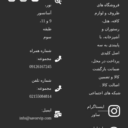
فروشگاه های
نور،
ظروف و لوازم
آسانسور
کافه، هتل،
9 و 11،
رستوران و
طبقه
آشپزخانه، با
سوم
پایبندی به سه
شماره همراه
اصل کلیدی
مجموعه:
پرداخت در محل،
09126167245
ضمانت بازگشت
کالا و تضمین
شماره تلفن
اصالت کالا .
مجموعه:
شبکه های اجتماعی
02155084814
اینستاگرام
ایمیل:
ساور
info@savorvip.com