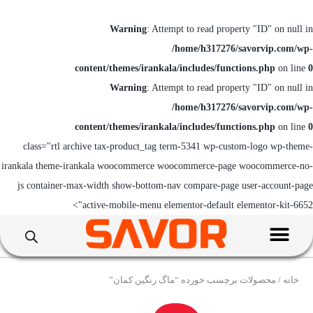
Warning
: Attempt to read property "ID" on null in
/home/h317276/savorvip.com/wp-
content/themes/irankala/includes/functions.php
on line
0
Warning
: Attempt to read property "ID" on null in
/home/h317276/savorvip.com/wp-
content/themes/irankala/includes/functions.php
on line
0
class="rtl archive tax-product_tag term-5341 wp-custom-logo wp-theme-
irankala theme-irankala woocommerce woocommerce-page woocommerce-no-
js container-max-width show-bottom-nav compare-page user-account-page
active-mobile-menu elementor-default elementor-kit-6652">
خانه
/ محصولات برچسب خورده “ماگ رنگین کمان”