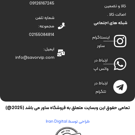
09126167245
کالا و تضمین
اصالت کالا .
شماره تلفن
شبکه های اجتماعی
مجموعه:
02155084814
اینستاگرام
ساور
ایمیل:
info@savorvip.com
ارتباط در
واتس اپ
ارتباط در
تلگرام
تمامی حقوق این وبسایت متعلق به فروشگاه ساور می باشد (2025@)
طراحی توسط Iran Digital