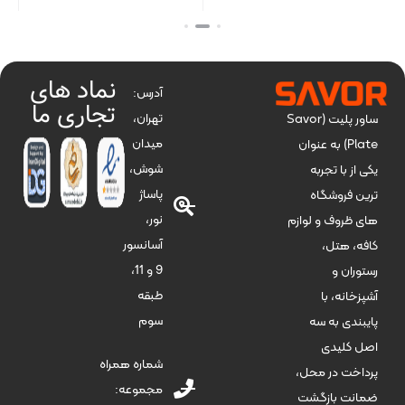
بستن
بستن
بست
نماد های
آدرس:
تجاری ما
تهران،
ساور پلیت (Savor
میدان
Plate) به عنوان
شوش،
یکی از با تجربه
پاساژ
ترین فروشگاه
نور،
های ظروف و لوازم
آسانسور
کافه، هتل،
9 و 11،
رستوران و
طبقه
آشپزخانه، با
سوم
پایبندی به سه
اصل کلیدی
شماره همراه
پرداخت در محل،
مجموعه:
ضمانت بازگشت