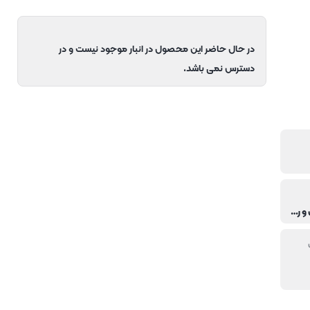
در حال حاضر این محصول در انبار موجود نیست و در
دسترس نمی باشد.
خانگی,هتل و رستوران,کافی شاپ و فست فود