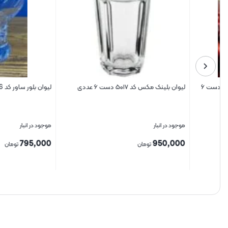
لیوان بلینک مکس کد ۵۰۱۷ دست ۶ عددی
لیوان بلور ساور کد D3616
موجود در انبار
موجود در انبار
795,000
950,000
تومان
تومان
بستن
بستن