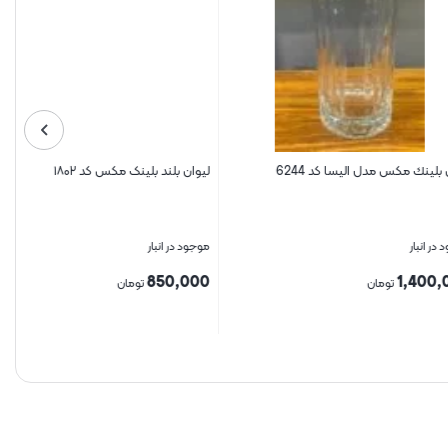
دل الیسا کد 6244
لیوان بلند بلینک مکس کد ۱۸۰۲
موجود در انبار
850,000
مان
تومان
بستن