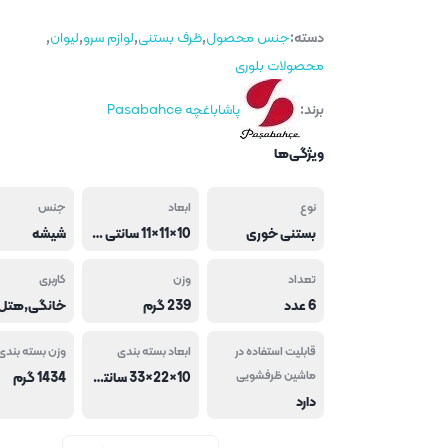
دسته:
جنس محصول
,
ظرف بستنی
,
لوازم سرو
,
لیوان
,
محصولات بلوری
برند:
پاشاباغچه Pasabahce
ویژگی‌ها
نوع
ابعاد
جنس
بستنی خوری
10×11×11 سانتی متر
شیشه
تعداد
وزن
کاربری
6 عدد
239 گرم
قابلیت استفاده در
ابعاد بسته بندی
وزن بسته بندی
ماشین ظرفشویی
10×22×33 سانتی متر
1434 گرم
دارد