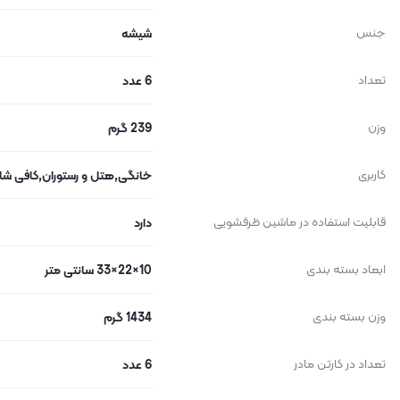
جنس
شیشه
تعداد
6 عدد
وزن
239 گرم
کاربری
خانگی,هتل و رستوران,کافی ش
قابلیت استفاده در ماشین ظرفشویی
دارد
ابعاد بسته بندی
10×22×33 سانتی متر
وزن بسته بندی
1434 گرم
تعداد در کارتن مادر
6 عدد