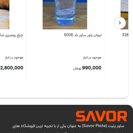
لیوان بلور ساور کد 5006
چراغ رومیزی شارژی مدل G50 رنگ طلایی
موجود در انبار
موجود در انبار
2,800,000
990,000
تومان
تومان
بستن
بستن
ساور پلیت (Savor Plate) به عنوان یکی از با تجربه ترین فروشگاه های