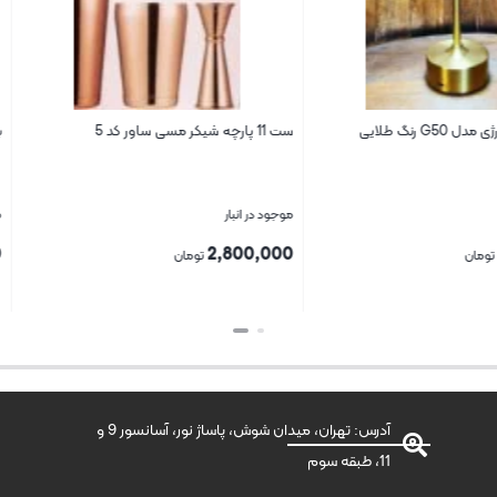
ست 11 پارچه شیکر مسی ساور کد 5
بطری ورکشاپ پاشاباغچه 
موجود در انبار
موجود در انبار
450,000
2,800,000
تومان
توما
بستن
بستن
آدرس: تهران، میدان شوش، پاساژ نور، آسانسور 9 و
11، طبقه سوم