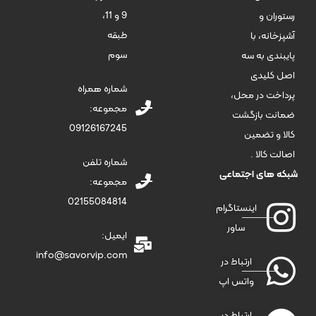
9 و 11،
رستوران و
طبقه
آشپزخانه، با
سوم
پایبندی به سه
اصل کلیدی
شماره همراه
پرداخت در محل،
مجموعه:
ضمانت بازگشت
09126167245
کالا و تضمین
اصالت کالا .
شماره تلفن
شبکه های اجتماعی
مجموعه:
02155084814
اینستاگرام
ساور
ایمیل:
info@savorvip.com
ارتباط در
واتس اپ
ارتباط در