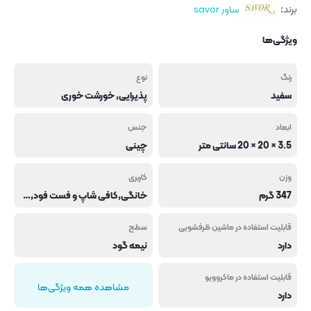
برند:
ساور savor
ویژگی‌ها
رنگ
نوع
سفید
پذیرایی, خورشت خوری
ابعاد
جنس
3.5 × 20 × 20 سانتی متر
چینی
وزن
کاربری
347 گرم
خانگی,کافی شاپ و فست فود,هتل و رستوران
قابلیت استفاده در ماشین ظرفشویی
سطح
دارد
نیمه گود
قابلیت استفاده در ماکروویو
مشاهده همه ویژگی‌ها
دارد