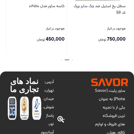
سطل یخ استیل ضد زنگ سایز بزرگ
کاسه ساور مدل ۰۱۸۵۱۰
بشق
کد 59
موجود در انبار
موجود در انبار
موج
00
450,000
750,000
تومان
تومان
بستن
بستن
بست
نماد های
آدرس:
تجاری ما
تهران،
ساور پلیت (Savor
میدان
Plate) به عنوان
شوش،
یکی از با تجربه
پاساژ
ترین فروشگاه
نور،
های ظروف و لوازم
آسانسور
کافه، هتل،