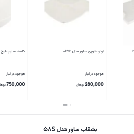
اردو خوری ساور مدل ۰۴۶۲
کاسه ساور طرح اپل 
موجود در انبار
موجود در انبار
750,000
280,000
تومان
توما
بستن
بستن
بشقاب ساور مدل ۵۸S