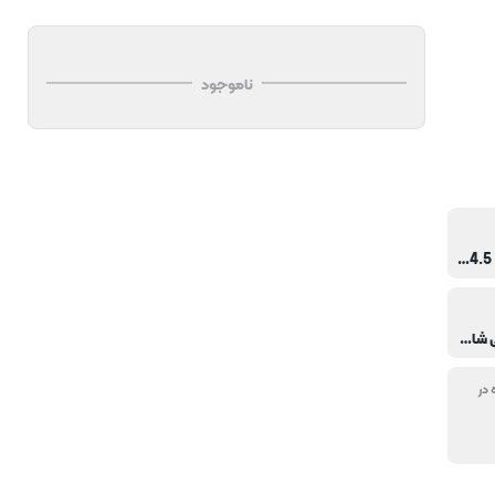
ناموجود
2.5 × 14.5 × 14.5 سانتی متر
خانگی,کافی شاپ و فست فود,هتل و رستوران
 در