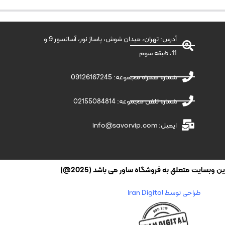
آدرس: تهران، میدان شوش، پاساژ نور، آسانسور 9 و
11، طبقه سوم
شماره همراه مجموعه: 09126167245
شماره تلفن مجموعه: 02155084814
ایمیل: info@savorvip.com
وبسایت متعلق به فروشگاه ساور می باشد (2025@)
طراحی توسط Iran Digital