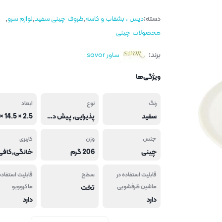
دسته:
دیس ، بشقاب و کاسه
,
ظروف چینی سفید
,
لوازم سرو
,
محصولات چینی
برند:
ساور savor
ویژگی‌ها
رنگ
نوع
ابعاد
سفید
پذیرایی, پیش دستی,بشقاب
جنس
وزن
کاربری
چینی
206 گرم
قابلیت استفاده در
سطح
قابلیت استفاده
ماشین ظرفشویی
تخت
ماکروویو
دارد
دارد