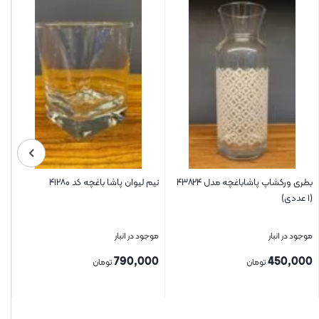
بطری ورکشاپ پاشاباغچه مدل ۴۳۸۲۴
نیم لیوان پاشا باغچه کد ۴۱۲۸۰
پی
(۱ عددی)
موجود در انبار
موجود در انبار
مو
0
790,000
450,000
تومان
تومان
بستن
بستن
بس