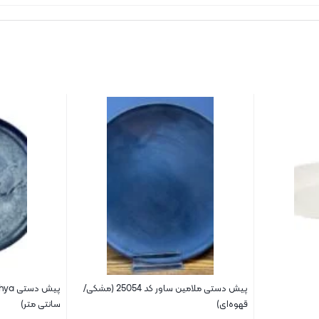
پیش دستی ملامین ساور کد 25054 (مشکی/
قهوه‌ای)
سانتی متر)