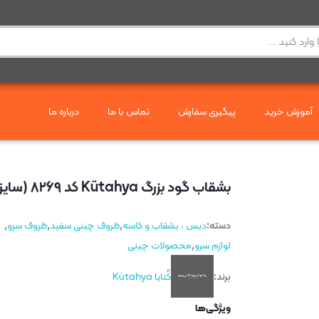
آموزش خرید
پیگیری سفارش
تماس با ما
درباره ما
بشقاب گود بزرگ Kütahya کد ۸۲۶۹ (سایز ۲۰*۲۰*۴)
دسته:
دیس ، بشقاب و کاسه
,
ظروف چینی سفید
,
ظروف سرو
,
لوازم سرو
,
محصولات چینی
برند:
کُتایا Kütahya
ویژگی‌ها