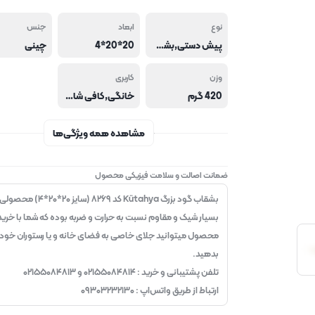
نوع
ابعاد
جنس
پیش دستی,بشقاب,ظرف سرو
20*20*4
چینی
وزن
کاربری
420 گرم
خانگی,کافی شاپ و فست فود,هتل و رستوران
مشاهده همه ویژگی‌ها
ضمانت اصالت و سلامت فیزیکی محصول
بشقاب گود بزرگ Kütahya کد ۸۲۶۹ (سایز ۲۰*۲۰*۴) محصول
بسیار شیک و مقاوم نسبت به حرارت و ضربه بوده که شما با خرید
محصول میتوانید جلای خاصی به فضای خانه و یا رستوران خود
بدهید.
تلفن پشتیبانی و خرید : ۰۲۱۵۵۰۸۴۸۱۴ و ۰۲۱۵۵۰۸۴۸۱۳
ارتباط از طریق واتس‌اپ : ۰۹۳۰۳۲۳۲۱۳۰