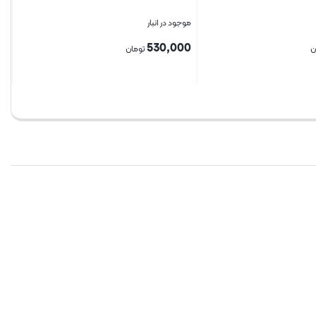
موجود در انبار
530,000
ن
تومان
بستن