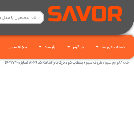
دسته بندی ها
بار گرم
بار سرد
مجله ساور
خانه
/
لوازم سرو
/
ظروف سرو
/ بشقاب گود بزرگ Kütahya کد ۸۲۶۹ (سایز ۲۰*۲۰*۴)