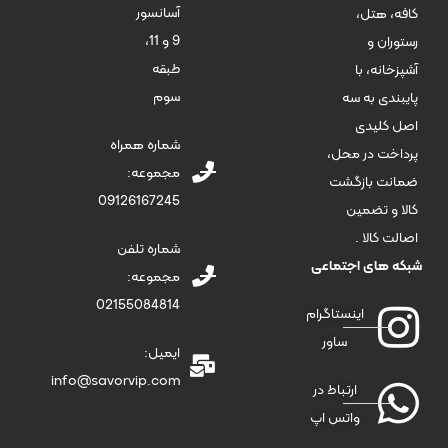
آسانسور
کافه، هتل،
9 و 11،
رستوران و
طبقه
آشپزخانه، با
سوم
پایبندی به سه
اصل کلیدی
شماره همراه
پرداخت در محل،
مجموعه:
ضمانت بازگشت
09126167245
کالا و تضمین
اصالت کالا .
شماره تلفن
شبکه های اجتماعی
مجموعه:
02155084814
اینستاگرام
ساور
ایمیل:
info@savorvip.com
ارتباط در
واتس اپ