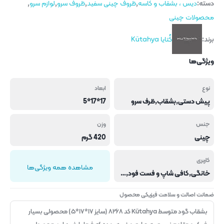
دسته:
دیس ، بشقاب و کاسه
,
ظروف چینی سفید
,
ظروف سرو
,
لوازم سرو
,
محصولات چینی
برند:
کُتایا Kütahya
ویژگی‌ها
نوع
ابعاد
پیش دستی,بشقاب,ظرف سرو
17*17*5
جنس
وزن
چینی
420 گرم
کاربری
مشاهده همه ویژگی‌ها
خانگی,کافی شاپ و فست فود,هتل و رستوران
ضمانت اصالت و سلامت فیزیکی محصول
بشقاب گود متوسط Kütahya کد ۸۲۶۸ (سایز ۱۷*۱۷*۵) محصولی بسیار