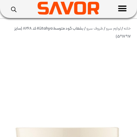
خانه
/
لوازم سرو
/
ظروف سرو
/ بشقاب گود متوسط Kütahya کد ۸۲۶۸ (سایز
۱۷*۱۷*۵)