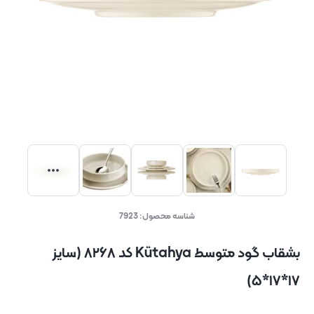
شناسه محصول:
7923
بشقاب گود متوسط Kütahya کد ۸۲۶۸ (سایز
۱۷*۱۷*۵)