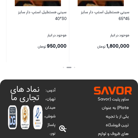
سینی مستطیل استپ دار سایز
سینی مستطیل استپ دار سایز
سط
45*65
30*40
متو
موجود در انبار
موجود در انبار
موج
00
950,000
1,800,000
تومان
تومان
بستن
بستن
بست
نماد های
آدرس:
تجاری ما
تهران،
ساور پلیت (Savor
میدان
Plate) به عنوان
شوش،
یکی از با تجربه
پاساژ
ترین فروشگاه
نور،
های ظروف و لوازم