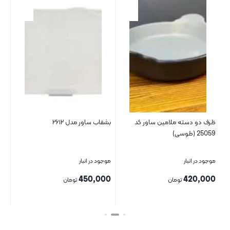
ظرف دو دسته ملامین ساور کد
بشقاب ساور مدل ۲۶۱۲
ظرف
25059 (طوسی)
موجود در انبار
موجود در انبار
موج
00
450,000
420,000
تومان
تومان
بستن
بستن
بست