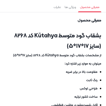
معرفی محصول
ویژگی ها
نظرات
معرفی محصول
بشقاب گود متوسط Kütahya کد ۸۲۶۸
(سایز ۱۷*۱۷*۵)
از مشخصات بشقاب گود متوسط Kütahya کد ۸۲۶۸ (سایز ۱۷*۱۷*۵)
میتوان به موارد زیر اشاره کرد:
مقاومت بالا در برابر ضربه
رنگ ثابت
طراحی لوکس
ساخت کشور ترکیه
قابل شست‌وشو در ماشین ظرفشویی