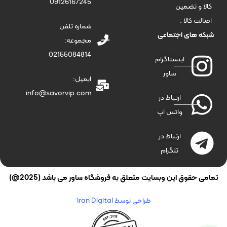
09126167245
کالا و تضمین
اصالت کالا .
شماره تلفن
شبکه های اجتماعی
مجموعه:
02155084814
اینستاگرام
ساور
ایمیل:
info@savorvip.com
ارتباط در
واتس اپ
ارتباط در
تلگرام
تمامی حقوق این وبسایت متعلق به فروشگاه ساور می باشد (2025@)
طراحی توسط Iran Digital