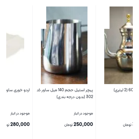
پیچر استیل حجم 140 میل ساور کد
اردو خوری ساور مدل ۰۴۶۲
ظ
302 (بدون درجه بندی)
5129
موجود در انبار
موجود در انبار
مو
0
280,000
250,000
تومان
تومان