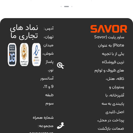
بستن
بستن
بس
نماد های
آدرس:
تجاری ما
تهران،
ساور پلیت (Savor
میدان
Plate) به عنوان
شوش،
یکی از با تجربه
پاساژ
ترین فروشگاه
نور،
های ظروف و لوازم
آسانسور
کافه، هتل،
9 و 11،
رستوران و
طبقه
آشپزخانه، با
سوم
پایبندی به سه
اصل کلیدی
شماره همراه
پرداخت در محل،
مجموعه:
ضمانت بازگشت