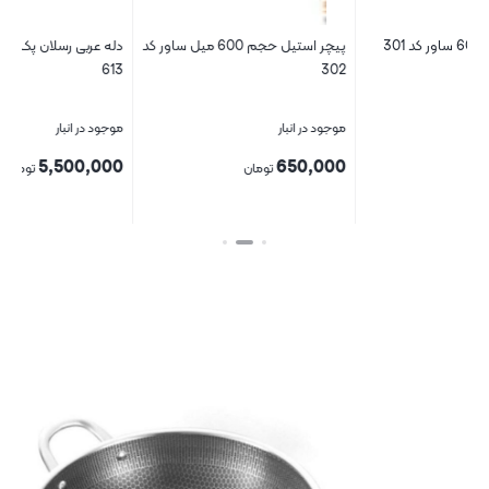
پیچر استیل حجم 600 میل ساور کد
دله عربی رسلان پک سه عددی کد
تا
613
302
موجود در انبار
موجود در انبار
مو
0
5,500,000
650,000
تومان
تومان
بستن
بستن
بس