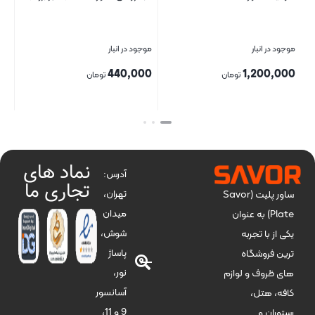
موجود در انبار
موجود در انبار
موج
00
440,000
1,200,000
تومان
تومان
بستن
بستن
بست
نماد های
آدرس:
تجاری ما
تهران،
ساور پلیت (Savor
میدان
Plate) به عنوان
شوش،
یکی از با تجربه
پاساژ
ترین فروشگاه
نور،
های ظروف و لوازم
آسانسور
کافه، هتل،
9 و 11،
رستوران و