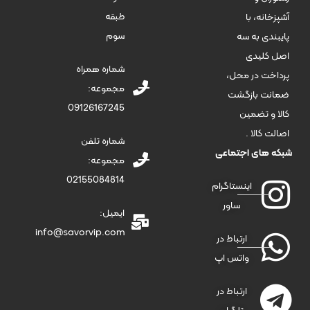
طبقه
آشپزخانه، با
سوم
پایبندی به سه
اصل کلیدی
شماره همراه
پرداخت در محل،
مجموعه:
ضمانت بازگشت
09126167245
کالا و تضمین
اصالت کالا .
شماره تلفن
شبکه های اجتماعی
مجموعه:
02155084814
اینستاگرام
ساور
ایمیل:
info@savorvip.com
ارتباط در
واتس اپ
ارتباط در
تلگرام