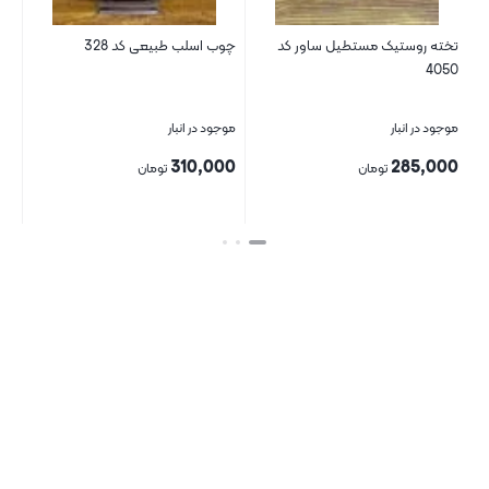
تخته روستیک مستطیل ساور کد
چوب اسلب طبیعی کد 328
فلف
4050
موجود در انبار
موجود در انبار
موج
00
310,000
285,000
تومان
تومان
بستن
بستن
بست