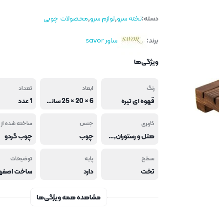
دسته:
تخته سرو
,
لوازم سرو
,
محصولات چوبی
برند:
ساور savor
ویژگی‌ها
رنگ
ابعاد
تعداد
قهوه ای تیره
6 × 20 × 25 سانتی متر
1 عدد
کاربری
جنس
ساخته شده از
هتل و رستوران,فست فود و کافی شاپ
چوب
چوب گردو
سطح
پایه
توضیحات
تخت
دارد
ساخت اصفه
مشاهده همه ویژگی‌ها