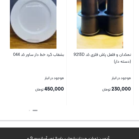
نمکدان و فلفل پاش فلزی کد 9213D
بشقاب گرد خط دار ساور کد 044
(دسته دار)
موجود در انبار
موجود در انبار
450,000
230,000
تومان
تومان
بستن
بستن
آدرس: تهران، میدان شوش، پاساژ نور، آسانسور 9 و