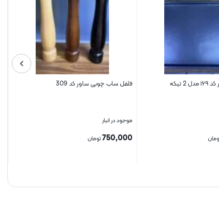
2 تیکه
فلفل ساب چوبی ساور کد 309
موجود در انبار
750,000
ومان
تومان
بستن