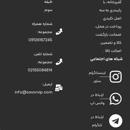
طبقه
آشپزخانه، با
سوم
پایبندی به سه
اصل کلیدی
شماره همراه
پرداخت در محل،
مجموعه:
ضمانت بازگشت
09126167245
کالا و تضمین
اصالت کالا .
شماره تلفن
شبکه های اجتماعی
مجموعه:
02155084814
اینستاگرام
ساور
ایمیل:
info@savorvip.com
ارتباط در
واتس اپ
ارتباط در
تلگرام