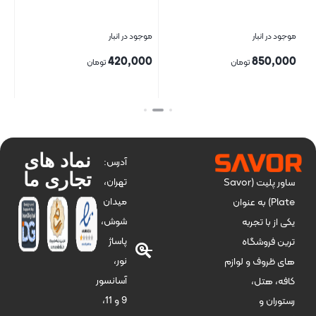
موجود در انبار
موجود در انبار
موج
00
420,000
850,000
تومان
تومان
بستن
بستن
بست
نماد های
آدرس:
تجاری ما
تهران،
ساور پلیت (Savor
میدان
Plate) به عنوان
شوش،
یکی از با تجربه
پاساژ
ترین فروشگاه
نور،
های ظروف و لوازم
آسانسور
کافه، هتل،
9 و 11،
رستوران و