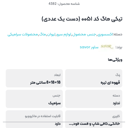
شناسه محصول:
4382
تیکی ماگ کد ۰۰۵۱ (دست یک عددی)
دسته:
اکسسوری
,
جنس محصول
,
لوازم سرو
,
لیوان
,
ماگ
,
محصولات سرامیکی
برند:
ساور savor
ویژگی‌ها
رنگ
ابعاد
قهوه ای تیره
18×18×8 سانتی متر
دسته
جنس
ندارد
سرامیک
کاربری
قابلیت استفاده در ماکروویو
خانگی,کافی شاپ و فست فود,هتل و رستوران
دارد