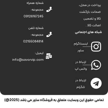
شماره همراه
پرداخت در محل،
مجموعه:
ضمانت بازگشت
09126167245
کالا و تضمین
اصالت کالا .
شماره تلفن
شبکه های اجتماعی
مجموعه:
02155084814
اینستاگرام
ساور
ایمیل:
info@savorvip.com
ارتباط در
واتس اپ
ارتباط در
تلگرام
تمامی حقوق این وبسایت متعلق به فروشگاه ساور می باشد (2025@)