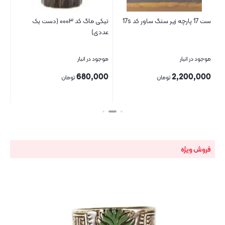
ست 17 پارچه زیر سنگ ساور کد 17s
تیکی ماگ کد ۰۰۰۳ (دست یک
پیش
عددی)
موجود در انبار
موجود در انبار
موج
00
680,000
2,200,000
تومان
تومان
بستن
بستن
بست
فروش ویژه