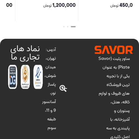
00
1,200,000
450,000
تومان
تومان
بستن
بستن
بست
نماد های
آدرس:
تجاری ما
تهران،
ساور پلیت (Savor
میدان
Plate) به عنوان
شوش،
یکی از با تجربه
پاساژ
ترین فروشگاه
نور،
های ظروف و لوازم
آسانسور
کافه، هتل،
9 و 11،
رستوران و
طبقه
آشپزخانه، با
سوم
پایبندی به سه
اصل کلیدی