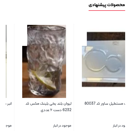
محصولات پیشنهادی
ظرف مستطیل ساور کد 80037
لیوان بلند یخی بلینک مکس کد
انب
6232 دست ۶ عددی
موجود در انبار
موجود در انبار
موج