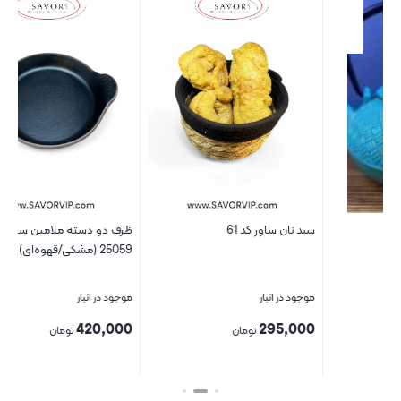
سبد نان ساور کد 61
ظرف دو دسته ملامین ساور کد
پیش
25059 (مشکی/قهوه‌ای)
موجود در انبار
موجود در انبار
موج
00
420,000
295,000
تومان
تومان
بستن
بستن
بست