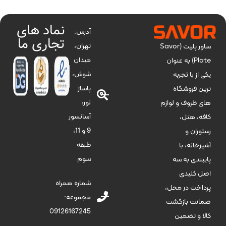
نماد های
آدرس:
تجاری ما
تهران،
ساور پلیت (Savor
میدان
Plate) به عنوان
شوش،
یکی از با تجربه
پاساژ
ترین فروشگاه
نور،
های ظروف و لوازم
آسانسور
کافه، هتل،
9 و 11،
رستوران و
طبقه
آشپزخانه، با
سوم
پایبندی به سه
اصل کلیدی
شماره همراه
پرداخت در محل،
مجموعه:
ضمانت بازگشت
09126167245
کالا و تضمین