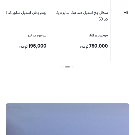
سطل یخ استیل ضد زنگ سایز بزرگ
پودر پاش استیل ساور کد 14
انب
کد 59
موجود در انبار
موجود در انبار
موج
00
195,000
750,000
تومان
تومان
بستن
بستن
بست