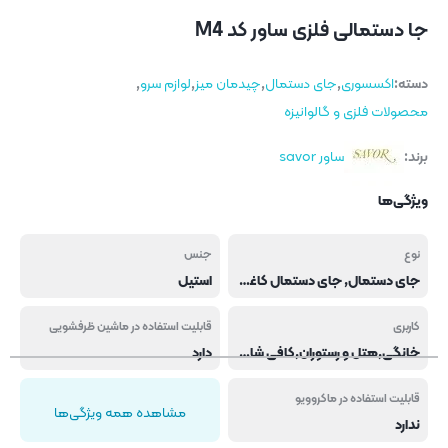
جا دستمالی فلزی ساور کد M4
دسته:
اکسسوری
,
جای دستمال
,
چیدمان میز
,
لوازم سرو
,
محصولات فلزی و گالوانیزه
برند:
ساور savor
ویژگی‌ها
نوع
جنس
جای دستمال, جای دستمال کاغذی
استیل
کاربری
قابلیت استفاده در ماشین ظرفشویی
خانگی,هتل و رستوران,کافی شاپ و فست فود
دارد
قابلیت استفاده در ماکروویو
مشاهده همه ویژگی‌ها
ندارد