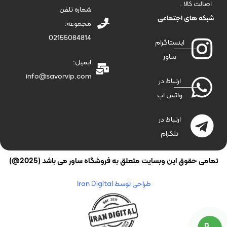
اصالت کالا .
شماره تلفن
شبکه های اجتماعی
مجموعه:
02155084814
اینستاگرام
ساور
ایمیل:
info@savorvip.com
ارتباط در
واتس اپ
ارتباط در
تلگرام
تمامی حقوق این وبسایت متعلق به فروشگاه ساور می باشد (2025@)
طراحی توسط Iran Digital