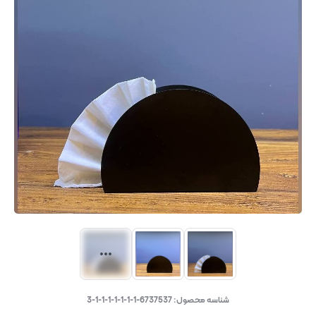
شناسه محصول:
6737537-1-1-1-1-1-1-1-3