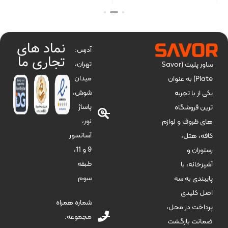
بستن
بستن
بست
نماد های
آدرس:
تجاری ما
تهران،
ساور پلیت (Savor
میدان
Plate) به عنوان
شوش،
یکی از با تجربه
پاساژ
ترین فروشگاه
نور،
های ظروف و لوازم
آسانسور
کافه، هتل،
9 و 11،
رستوران و
طبقه
آشپزخانه، با
سوم
پایبندی به سه
اصل کلیدی
شماره همراه
پرداخت در محل،
مجموعه:
ضمانت بازگشت