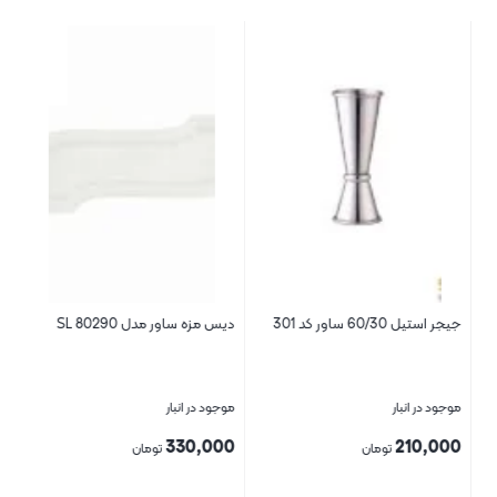
جیجر استیل 60/30 ساور کد 301
دیس مزه ساور مدل SL 80290
کتل
موجود در انبار
موجود در انبار
موج
00
330,000
210,000
تومان
تومان