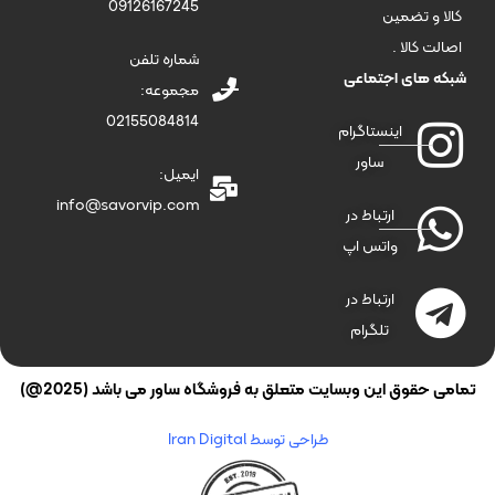
09126167245
کالا و تضمین
اصالت کالا .
شماره تلفن
شبکه های اجتماعی
مجموعه:
02155084814
اینستاگرام
ساور
ایمیل:
info@savorvip.com
ارتباط در
واتس اپ
ارتباط در
تلگرام
تمامی حقوق این وبسایت متعلق به فروشگاه ساور می باشد (2025@)
طراحی توسط Iran Digital