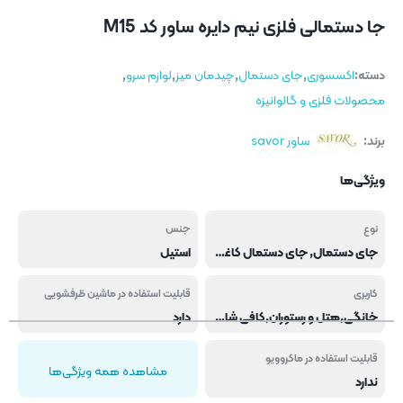
جا دستمالی فلزی نیم دایره ساور کد M15
دسته:
اکسسوری
,
جای دستمال
,
چیدمان میز
,
لوازم سرو
,
محصولات فلزی و گالوانیزه
برند:
ساور savor
ویژگی‌ها
نوع
جنس
جای دستمال, جای دستمال کاغذی
استیل
کاربری
قابلیت استفاده در ماشین ظرفشویی
خانگی,هتل و رستوران,کافی شاپ و فست فود
دارد
قابلیت استفاده در ماکروویو
مشاهده همه ویژگی‌ها
ندارد