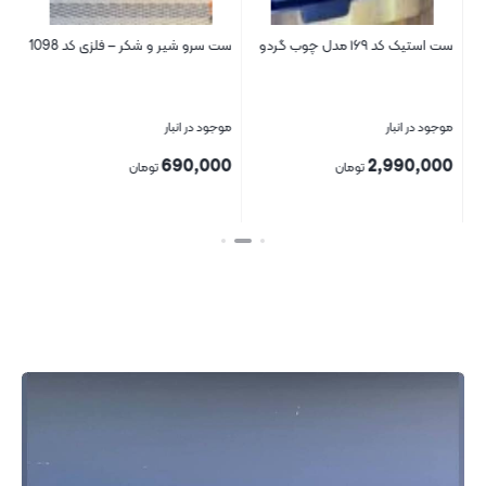
ست استیک کد ۱۶۹ مدل چوب گردو
ست سرو شیر و شکر – فلزی کد 1098
سطل
موجود در انبار
موجود در انبار
موج
00
690,000
2,990,000
تومان
تومان
بستن
بستن
بست