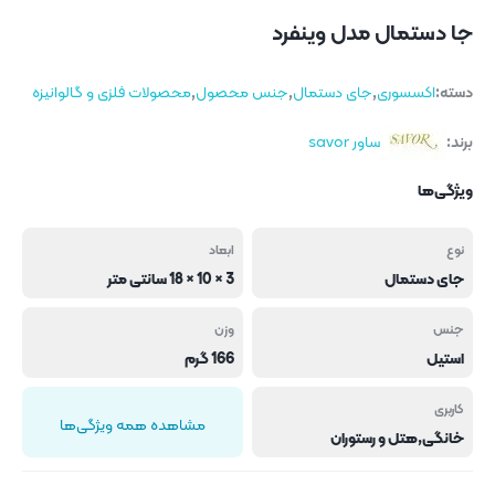
جا دستمال مدل وینفرد
دسته:
اکسسوری
,
جای دستمال
,
جنس محصول
,
محصولات فلزی و گالوانیزه
برند:
ساور savor
ویژگی‌ها
نوع
ابعاد
جای دستمال
3 × 10 × 18 سانتی متر
جنس
وزن
استیل
166 گرم
کاربری
مشاهده همه ویژگی‌ها
خانگی,هتل و رستوران