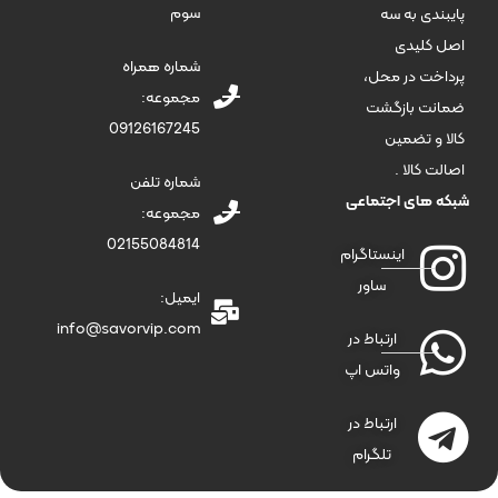
سوم
پایبندی به سه
اصل کلیدی
شماره همراه
پرداخت در محل،
مجموعه:
ضمانت بازگشت
09126167245
کالا و تضمین
اصالت کالا .
شماره تلفن
شبکه های اجتماعی
مجموعه:
02155084814
اینستاگرام
ساور
ایمیل:
info@savorvip.com
ارتباط در
واتس اپ
ارتباط در
تلگرام