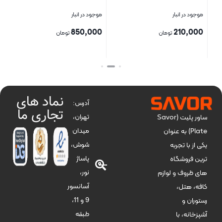
موجود در انبار
موجود در انبار
موج
00
850,000
210,000
تومان
تومان
بستن
بستن
بست
نماد های
آدرس:
تجاری ما
تهران،
ساور پلیت (Savor
میدان
Plate) به عنوان
شوش،
یکی از با تجربه
پاساژ
ترین فروشگاه
نور،
های ظروف و لوازم
آسانسور
کافه، هتل،
9 و 11،
رستوران و
طبقه
آشپزخانه، با