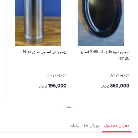
سینی سرو فلزی کد 1099 (سایز
پودر پاش استیل ساور کد 14
20*14)
(سای
موجود در انبار
موجود در انبار
موج
00
195,000
350,000
تومان
تومان
بستن
بستن
بست
معرفی محصول
ویژگی ها
نظرات