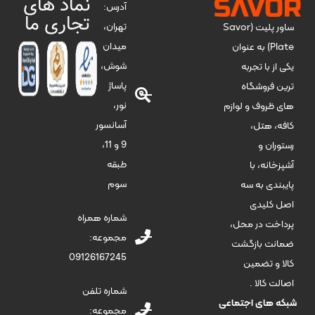
نماد های
آدرس:
تجاری ما
تهران،
ساور پلیت (Savor
میدان
Plate) به عنوان
شوش،
یکی از با تجربه
پاساژ
ترین فروشگاه
نور،
های ظروف و لوازم
آسانسور
کافه، هتل،
9 و 11،
رستوران و
طبقه
آشپزخانه، با
سوم
پایبندی به سه
اصل کلیدی
شماره همراه
پرداخت در محل،
مجموعه:
ضمانت بازگشت
09126167245
کالا و تضمین
اصالت کالا .
شماره تلفن
شبکه های اجتماعی
مجموعه: