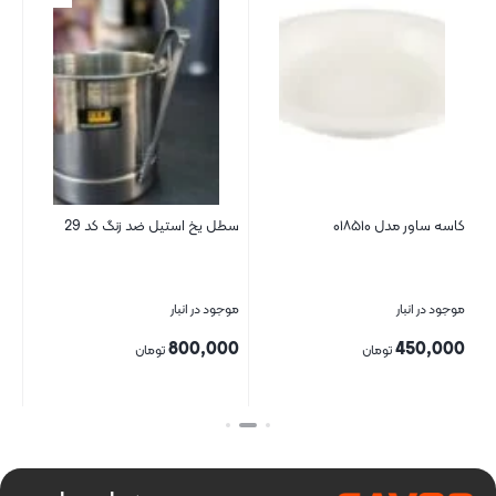
کاسه ساور مدل ۰۱۸۵۱۰
سطل یخ استیل ضد زنگ کد 29
سی
25*35
موجود در انبار
موجود در انبار
موج
00
800,000
450,000
تومان
تومان
بستن
بستن
بست