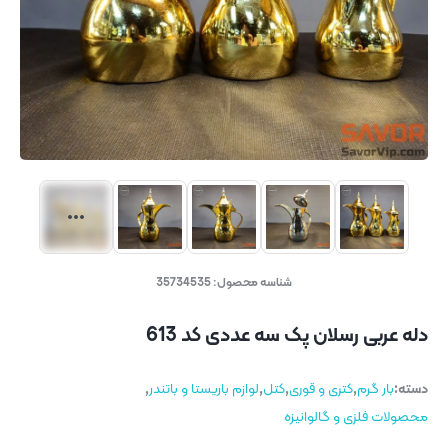
شناسه محصول:
35734535
دله عربی رسلان پک سه عددی کد 613
دسته:
بار گرم
,
کتری و قوری
,
کتل
,
لوازم باریستا و باتندر
,
محصولات فلزی و گالوانیزه