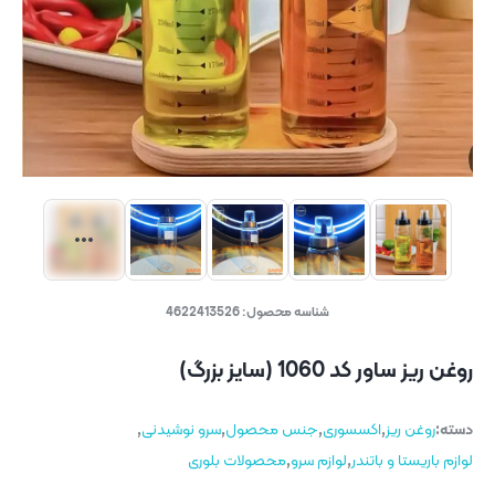
شناسه محصول:
4622413526
روغن ریز ساور کد 1060 (سایز بزرگ)
دسته:
روغن ریز
,
اکسسوری
,
جنس محصول
,
سرو نوشیدنی
,
لوازم باریستا و باتندر
,
لوازم سرو
,
محصولات بلوری