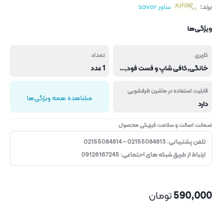
برند:
ساور savor
ویژگی‌ها
کاربری
تعداد
خانگی,کافی شاپ و فست فود,هتل و رستوران
1 عدد
قابلیت استفاده در ماشین ظرفشویی
مشاهده همه ویژگی‌ها
دارد
ضمانت اصالت و سلامت فیزیکی محصول
تلفن پشتیبانی: 02155084813 – 02155084814
ارتباط از طریق شبکه های احتماعی: 09126167245
590,000
تومان