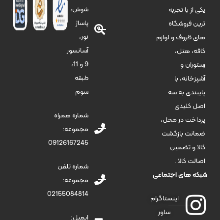
شوش،
یکی از با تجربه
پاساژ
ترین فروشگاه
نور،
های ظروف و لوازم
آسانسور
کافه، هتل،
9 و 11،
رستوران و
طبقه
آشپزخانه، با
سوم
پایبندی به سه
اصل کلیدی
شماره همراه
پرداخت در محل،
مجموعه:
ضمانت بازگشت
09126167245
کالا و تضمین
اصالت کالا .
شماره تلفن
شبکه های اجتماعی
مجموعه:
02155084814
اینستاگرام
ساور
ایمیل: