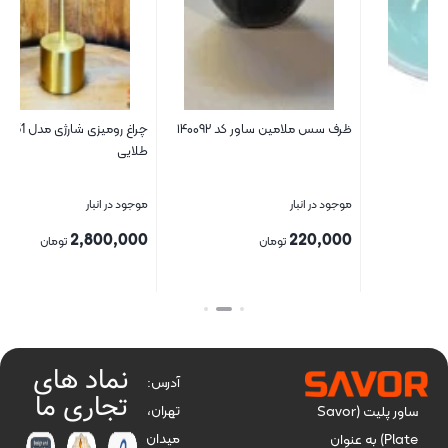
چراغ رومیزی شارژی مدل G51 رنگ
تخته سرو راکتی با روکش سنگ
طلایی
موجود در انبار
موجود در انبار
1,490,000
2,800,000
تومان
تومان
بستن
بستن
نماد های
آدرس:
تجاری ما
تهران،
ساور پلیت (Savor
میدان
Plate) به عنوان