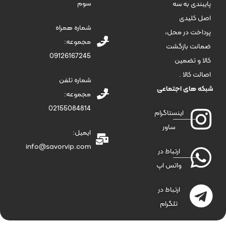
سوم
پایبندی به سه
اصل کلیدی
شماره همراه
پرداخت در محل،
مجموعه:
ضمانت بازگشت
09126167245
کالا و تضمین
اصالت کالا .
شماره تلفن
شبکه های اجتماعی
مجموعه:
02155084814
اینستاگرام
ساور
ایمیل:
info@savorvip.com
ارتباط در
واتس اپ
ارتباط در
تلگرام