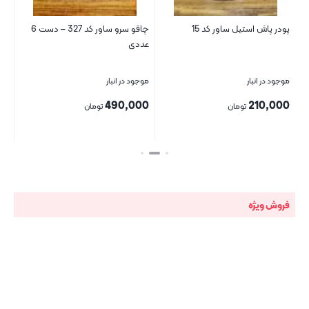
پودر پاش استیل ساور کد 15
چاقو سرو ساور کد 327 – دست 6
یخد
عددی
کد 4
موجود در انبار
موجود در انبار
موج
00
490,000
210,000
تومان
تومان
بستن
بستن
بست
فروش ویژه