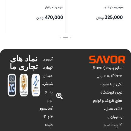
موجود در انبار
موجود در انبار
موج
00
470,000
325,000
تومان
تومان
بستن
بستن
بست
نماد های
آدرس:
تجاری ما
تهران،
ساور پلیت (Savor
میدان
Plate) به عنوان
شوش،
یکی از با تجربه
پاساژ
ترین فروشگاه
نور،
های ظروف و لوازم
آسانسور
کافه، هتل،
9 و 11،
رستوران و
طبقه
آشپزخانه، با