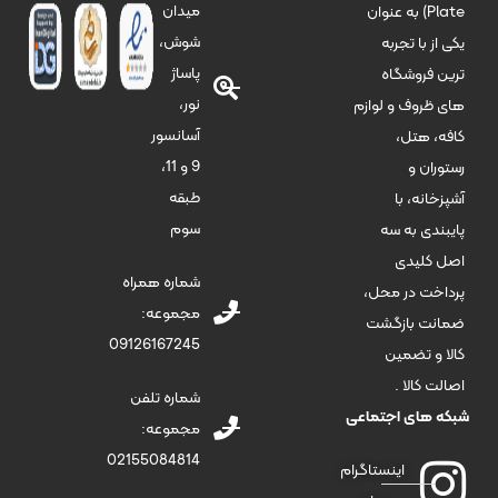
میدان
Plate) به عنوان
شوش،
یکی از با تجربه
پاساژ
ترین فروشگاه
نور،
های ظروف و لوازم
آسانسور
کافه، هتل،
9 و 11،
رستوران و
طبقه
آشپزخانه، با
سوم
پایبندی به سه
اصل کلیدی
شماره همراه
پرداخت در محل،
مجموعه:
ضمانت بازگشت
09126167245
کالا و تضمین
اصالت کالا .
شماره تلفن
شبکه های اجتماعی
مجموعه:
02155084814
اینستاگرام