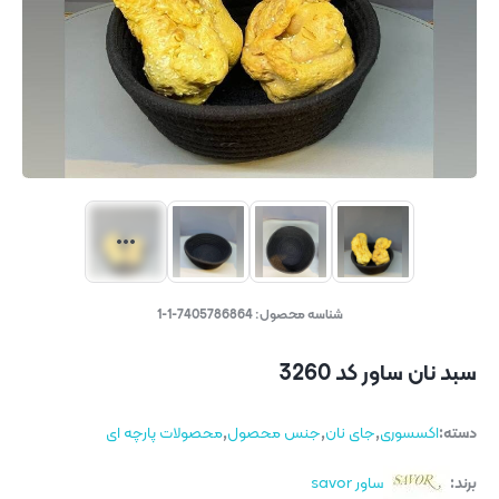
شناسه محصول:
7405786864-1-1
سبد نان ساور کد 3260
دسته:
اکسسوری
,
جای نان
,
جنس محصول
,
محصولات پارچه ای
برند:
ساور savor