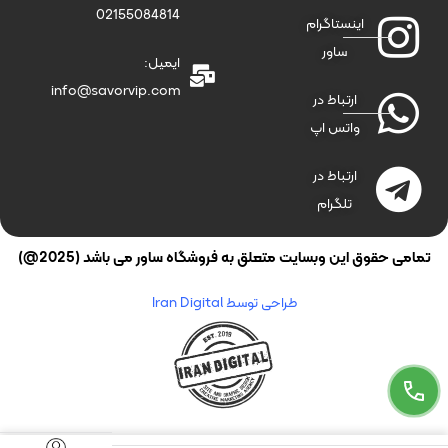
02155084814
اینستاگرام
ساور
ایمیل:
info@savorvip.com
ارتباط در
واتس اپ
ارتباط در
تلگرام
تمامی حقوق این وبسایت متعلق به فروشگاه ساور می باشد (2025@)
طراحی توسط Iran Digital