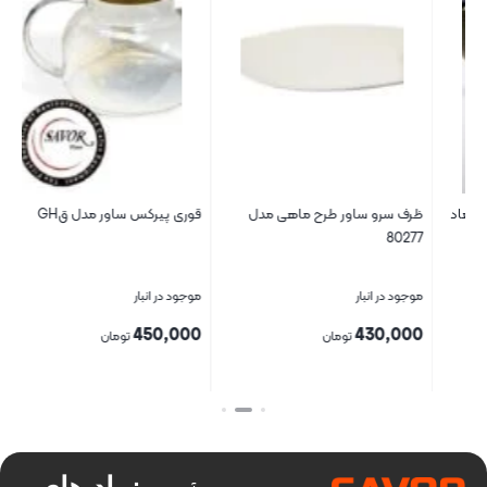
عاد
ظرف سرو ساور طرح ماهی مدل
قوری پیرکس ساور مدل قGH
جا 
80277
موجود در انبار
موجود در انبار
موج
00
450,000
430,000
تومان
تومان
بستن
بستن
بست