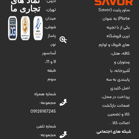
نماد های
آدرس:
تجاری ما
تهران،
ساور پلیت (Savor
میدان
Plate) به عنوان
شوش،
یکی از با تجربه
پاساژ
ترین فروشگاه
نور،
های ظروف و لوازم
آسانسور
کافه، هتل،
9 و 11،
رستوران و
طبقه
آشپزخانه، با
سوم
پایبندی به سه
اصل کلیدی
شماره همراه
پرداخت در محل،
مجموعه:
ضمانت بازگشت
09126167245
کالا و تضمین
اصالت کالا .
شماره تلفن
شبکه های اجتماعی
مجموعه: