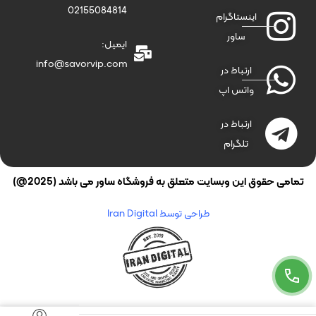
02155084814
اینستاگرام
ساور
ایمیل:
info@savorvip.com
ارتباط در
واتس اپ
ارتباط در
تلگرام
تمامی حقوق این وبسایت متعلق به فروشگاه ساور می باشد (2025@)
طراحی توسط Iran Digital