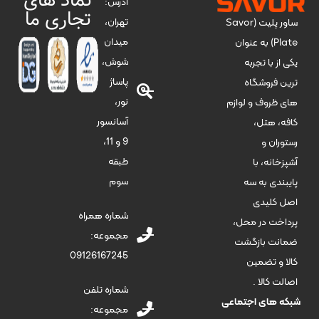
نماد های
آدرس:
تجاری ما
تهران،
ساور پلیت (Savor
میدان
Plate) به عنوان
شوش،
یکی از با تجربه
پاساژ
ترین فروشگاه
نور،
های ظروف و لوازم
آسانسور
کافه، هتل،
9 و 11،
رستوران و
طبقه
آشپزخانه، با
سوم
پایبندی به سه
اصل کلیدی
شماره همراه
پرداخت در محل،
مجموعه:
ضمانت بازگشت
09126167245
کالا و تضمین
اصالت کالا .
شماره تلفن
شبکه های اجتماعی
مجموعه: