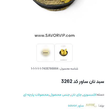
شناسه محصول:
7405786864-1-1-1-1-1
سبد نان ساور کد 3262
دسته:
اکسسوری
,
جای نان
,
جنس محصول
,
محصولات پارچه ای
برند:
ساور savor