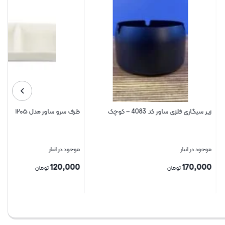
4083 – کوچک
ظرف سرو ساور مدل ۱۲۰۵
موجود در انبار
120,000
تومان
بستن