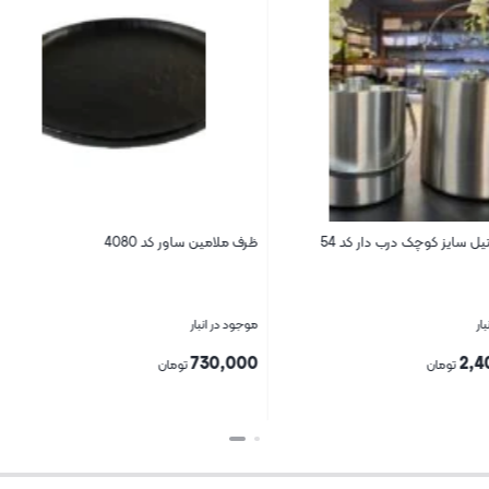
کد 54
ظرف ملامین ساور کد 4080
زیر سیگاری فلزی ساور کد 
موجود در انبار
موجود در انبار
170,000
730,000
تومان
تومان
بستن
بستن