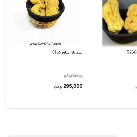
سبد نان ساور کد 61
موجود در انبار
295,000
ن
تومان
بستن