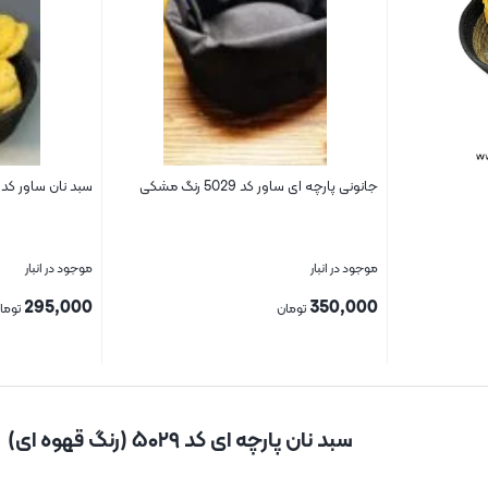
جانونی پارچه ای ساور کد 5029 رنگ مشکی
سبد نان ساور کد 3260
موجود در انبار
موجود در انبار
295,000
350,000
تومان
توما
بستن
بستن
سبد نان پارچه ای کد ۵۰۲۹ (رنگ قهوه ای)