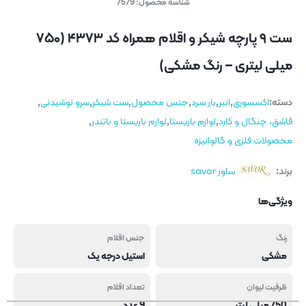
شناسه محصول:
7579
ست ۹ پارچه شیکر و اقلام همراه کد ۴۳۷۳ (۷۵۰
میلی لیتری – رنگ مشکی)
دسته:
اکسسوری
,
انبر
,
بار سرد
,
جنس محصول
,
ست شیکر
,
سرو نوشیدنی
,
قاشق، چنگال و کارد
,
لوازم باریستا
,
لوازم باریستا و باتندر
,
محصولات فلزی و گالوانیزه
برند:
ساور savor
ویژگی‌ها
رنگ
جنس اقلام
مشکی
استیل درجه یک
ظرفیت لیوان
تعداد اقلام
750 میلی لیتر
9 عدد