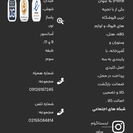
میدان
Plate) به عنوان
شوش،
یکی از با تجربه
پاساژ
ترین فروشگاه
نور،
های ظروف و لوازم
آسانسور
کافه، هتل،
9 و 11،
رستوران و
طبقه
آشپزخانه، با
سوم
پایبندی به سه
اصل کلیدی
شماره همراه
پرداخت در محل،
مجموعه:
ضمانت بازگشت
09126167245
کالا و تضمین
اصالت کالا .
شماره تلفن
شبکه های اجتماعی
مجموعه:
02155084814
اینستاگرام
ساور