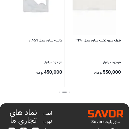
ظرف سرو تخت ساور مدل ۳۲۸۱
کاسه ساور مدل ۰۱۸۵۹
ظرف
موجود در انبار
موجود در انبار
موج
00
450,000
530,000
تومان
تومان
بستن
بستن
بست
نماد های
آدرس:
تجاری ما
تهران،
ساور پلیت (Savor