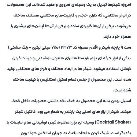
امروزه شیکرها تبدیل به یک وسیله‌ی ضروری و مفید شده‌اند. این محصولات
در انواع مختلفی، که دارای حجم و قابلیت‌های مختلفی هستند، ساخته
می‌شوند. برخی از‌ آن‌ها کاربردی ساده و برخی از آن‌ها آپشن‌های بیشتری را
همراه خود دارند.
ست ۹ پارچه شیکر و اقلام همراه کد ۴۳۷۳ (۷۵۰ میلی لیتری – رنگ مشکی)
، یکی از ابزار حرفه ای برای باریستا ها برای همزدن نوشیدنی و درست کردن
کوکتل استفاده میشود. شیکر ها در ابعاد مختلف و طرح های محتلفی تولید
شده است. این محصول از جنس تمام استیل استنلیس با کیفیت ساخته
شده است.
استیل بودن بدنه این محصول به خنک نگه داشتن محتویات داخل کمک
میکند. شیکر از ابزار های اصلی یک بارتندر به شمار می رود. کاکتیل شیکر
(Cocktail Shaker) وسیله ای برای مخلوط کردن نوشیدنی ها و مایعات با
یکدیگر است. شیک کردن مایعات باعث به جریان انداختن هوا درون