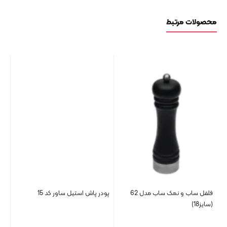
محصولات مرتبط
ر کد
فلفل ساب و نمک ساب مدل 62
پودر پاش استیل ساور کد 15
انب
(سایز18)