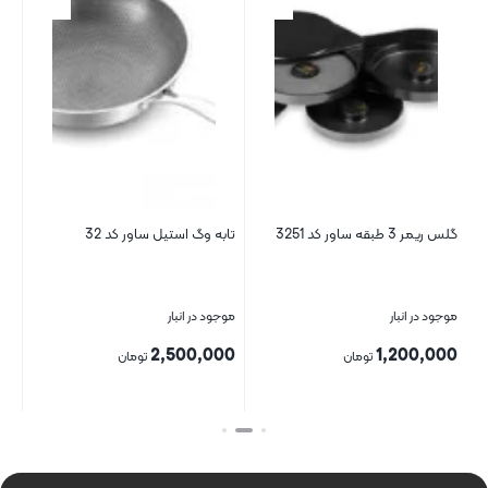
گلس ریمر 3 طبقه ساور کد 3251
تابه وگ استیل ساور کد 32
ظرف
موجود در انبار
موجود در انبار
موج
00
2,500,000
1,200,000
تومان
تومان
بستن
بستن
بست