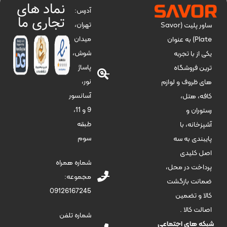
نماد های
آدرس:
تجاری ما
تهران،
ساور پلیت (Savor
میدان
Plate) به عنوان
شوش،
یکی از با تجربه
پاساژ
ترین فروشگاه
نور،
های ظروف و لوازم
آسانسور
کافه، هتل،
9 و 11،
رستوران و
طبقه
آشپزخانه، با
سوم
پایبندی به سه
اصل کلیدی
شماره همراه
پرداخت در محل،
مجموعه:
ضمانت بازگشت
09126167245
کالا و تضمین
اصالت کالا .
شماره تلفن
شبکه های اجتماعی