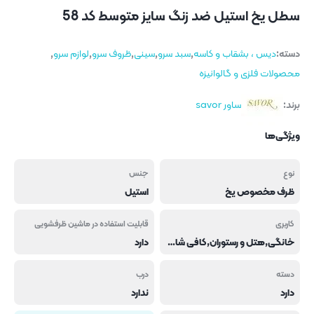
سطل یخ استیل ضد زنگ سایز متوسط کد 58
دسته:
دیس ، بشقاب و کاسه
,
سبد سرو
,
سینی
,
ظروف سرو
,
لوازم سرو
,
محصولات فلزی و گالوانیزه
برند:
ساور savor
ویژگی‌ها
نوع
جنس
ظرف مخصوص یخ
استیل
کاربری
قابلیت استفاده در ماشین ظرفشویی
خانگی,هتل و رستوران,کافی شاپ و فست فود
دارد
دسته
درب
دارد
ندارد