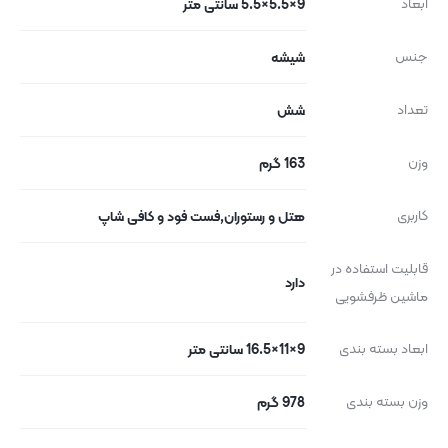
ابعاد
9×5.5×5.5 سانتی متر
جنس
شیشه
تعداد
شش
وزن
163 گرم
کاربری
هتل و رستوران,فست فود و کافی شاپ
قابلیت استفاده در
دارد
ماشین ظرفشویی
ابعاد بسته بندی
9×11×16.5 سانتی متر
وزن بسته بندی
978 گرم