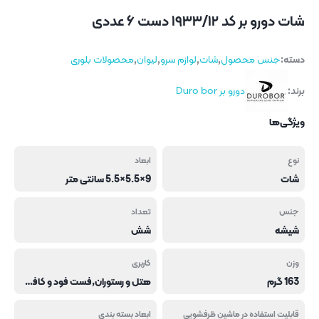
شات دورو بر کد ۱۹۳۳/۱۲ دست ۶ عددی
دسته:
جنس محصول
,
شات
,
لوازم سرو
,
لیوان
,
محصولات بلوری
برند:
دورو بر Duro bor
ویژگی‌ها
نوع
ابعاد
شات
9×5.5×5.5 سانتی متر
جنس
تعداد
شیشه
شش
وزن
کاربری
163 گرم
هتل و رستوران,فست فود و کافی شاپ
قابلیت استفاده در ماشین ظرفشویی
ابعاد بسته بندی