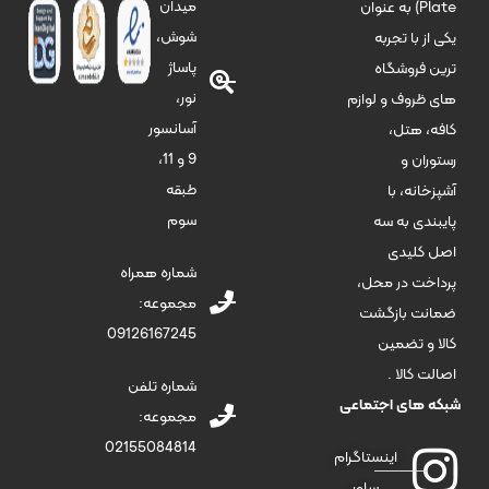
میدان
Plate) به عنوان
شوش،
یکی از با تجربه
پاساژ
ترین فروشگاه
نور،
های ظروف و لوازم
آسانسور
کافه، هتل،
9 و 11،
رستوران و
طبقه
آشپزخانه، با
سوم
پایبندی به سه
اصل کلیدی
شماره همراه
پرداخت در محل،
مجموعه:
ضمانت بازگشت
09126167245
کالا و تضمین
اصالت کالا .
شماره تلفن
شبکه های اجتماعی
مجموعه:
02155084814
اینستاگرام
ساور