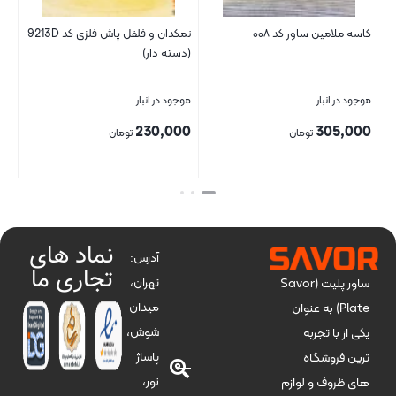
۰
نمکدان و فلفل پاش فلزی کد 9213D
سبد نان ساور کد 61
(دسته دار)
موجود در انبار
موجود در انبار
295,000
230,000
تومان
تومان
بستن
بستن
نماد های
آدرس:
تجاری ما
تهران،
ساور پلیت (Savor
میدان
Plate) به عنوان
شوش،
یکی از با تجربه
پاساژ
ترین فروشگاه
نور،
های ظروف و لوازم