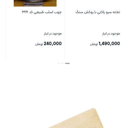
نگ
چوب اسلب طبیعی کد ۳۲۶
پیش دستی ساور کد ۸۰۷۷
موجود در انبار
موجود در انبار
280,000
240,000
تومان
تومان
بستن
بستن