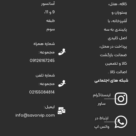
آسانسور
کافه، هتل،
9 و 11،
رستوران و
طبقه
آشپزخانه، با
سوم
پایبندی به سه
اصل کلیدی
شماره همراه
پرداخت در محل،
مجموعه:
ضمانت بازگشت
09126167245
کالا و تضمین
اصالت کالا .
شماره تلفن
شبکه های اجتماعی
مجموعه:
02155084814
اینستاگرام
ساور
ایمیل:
info@savorvip.com
ارتباط در
واتس اپ