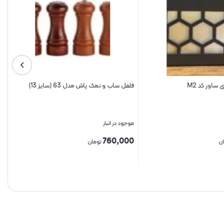
اور کد M2
فلفل ساب و نمک پاش مدل 63 (سایز 13)
موجود در انبار
760,000
ن
تومان
بستن