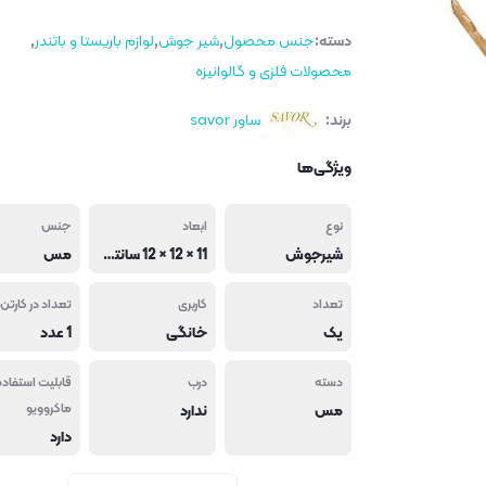
دسته:
جنس محصول
,
شیر جوش
,
لوازم باریستا و باتندر
,
محصولات فلزی و گالوانیزه
برند:
ساور savor
ویژگی‌ها
نوع
ابعاد
جنس
شیرجوش
11 × 12 × 12 سانتی متر
مس
تعداد
کاربری
تعداد در کارتن 
یک
خانگی
1 عدد
دسته
درب
قابلیت استفاده
مس
ندارد
ماکروویو
دارد