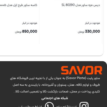
دیس مزه ساور مدل SL 80290
کاسه ساور طرح اپل مدل ۰۰۰۵
موجود در انبار
موجود در انبار
850,000
330,000
تومان
تومان
بستن
بستن
ساور پلیت (Savor Plate) به عنوان یکی از با تجربه ترین فروشگاه های
ظروف و لوازم کافه، هتل، رستوران و آشپزخانه، با پایبندی به سه اصل
کلیدی پرداخت در محل، ضمانت بازگشت کالا و تضمین اصالت کالا .
شبکه های اجتماعی
اینستاگرام ساور
ارتباط در واتس اپ