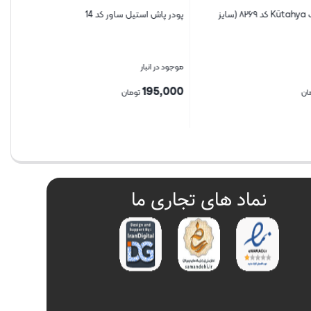
بشقاب گود بزرگ Kütahya کد ۸۲۶۹ (سایز
پودر پاش استیل ساور کد 14
موجود در انبار
195,000
ن
تومان
بستن
نماد های تجاری ما