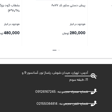
پیش دستی ساور کد ۸۰۷۷
۲۰*۲۰*۴)
موجود در انبار
موجود در انبار
480,000
280,000
تومان
توما
بستن
بستن
آدرس: تهران، میدان شوش، پاساژ نور، آسانسور 9 و
11، طبقه سوم
شماره همراه مجموعه: 09126167245
شماره تلفن مجموعه: 02155084814