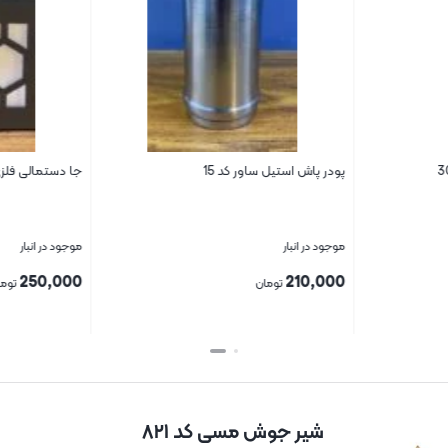
پودر پاش استیل ساور کد 15
جا دستمالی فلزی س
موجود در انبار
موجود در انبار
250,000
210,000
تومان
توما
بستن
بستن
شیر جوش مسی کد ۸۲۱