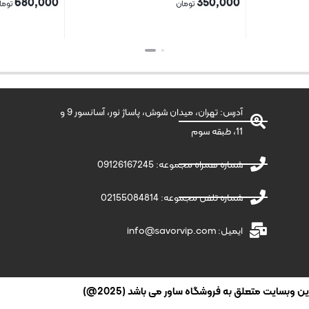
680,000
350,000
تومان
توما
بستن
بستن
آدرس: تهران، میدان شوش، پاساژ نور، آسانسور 9 و
11، طبقه سوم
شماره همراه مجموعه: 09126167245
شماره تلفن مجموعه: 02155084814
ایمیل: info@savorvip.com
وبسایت متعلق به فروشگاه ساور می باشد (2025@)