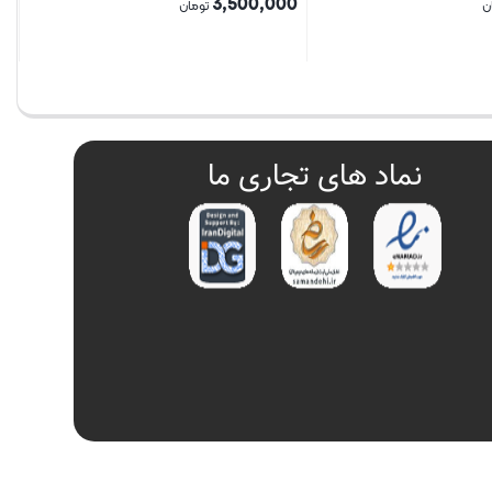
3,500,000
ن
تومان
بستن
نماد های تجاری ما