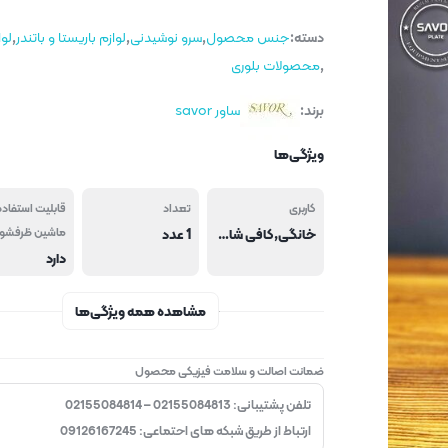
دسته:
جنس محصول
,
سرو نوشیدنی
,
لوازم باریستا و باتندر
,
لوا
,
محصولات بلوری
برند:
ساور savor
ویژگی‌ها
کاربری
تعداد
قابلیت استفاده
خانگی,کافی شاپ و فست فود,هتل و رستوران
1 عدد
ماشین ظرفشو
دارد
مشاهده همه ویژگی‌ها
ضمانت اصالت و سلامت فیزیکی محصول
تلفن پشتیبانی: 02155084813 – 02155084814
ارتباط از طریق شبکه های احتماعی: 09126167245