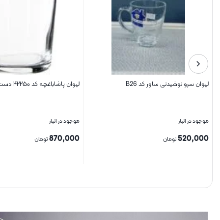
لیوان سرو نوشیدنی ساور کد B26
لیوان پاشاباغچه کد ۴۲۲۵۰ دست ۶ عددی
موجود در انبار
موجود در انبار
870,000
520,000
تومان
تومان
بستن
بستن