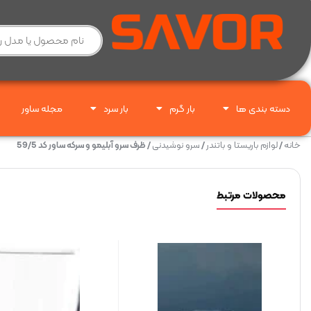
دسته بندی ها
بار گرم
بار سرد
مجله ساور
خانه
/
لوازم باریستا و باتندر
/
سرو نوشیدنی
/ ظرف سرو آبلیمو و سرکه ساور کد 59/5
محصولات مرتبط