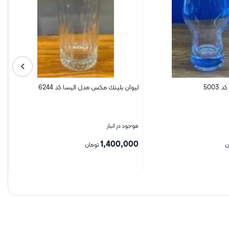
500
ليوان بلينك مكس مدل الیسا کد 6244
موجود در انبار
1,400,000
ن
تومان
بستن