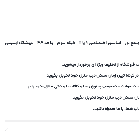
شما برای خرید حضوری نیز میتوانید به فروشگاه در آدرس : تهران – میدان شوش – خیابان صابونیان – خیابان دشتبان زاده – مجتمع نور – آسانسور اختصاصی ۹ یا ۱۱ – طبقه سوم – واحد ۳A – فروشگاه اینترنتی
فروشگاه از تخفیف ویژه ای برخوردار میشوید.)
در کوتاه ترین زمان ممکن درب منزل خود تحویل بگیرید.
ن محصولات مخصوص رستوران ها و کافه ها و حتی منازل خود را در
زمان ممکن درب منزل خود تحویل بگیرید.
ب شما. با ما همراه باشید.