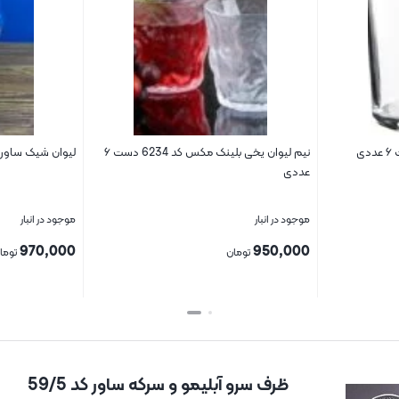
نیم لیوان یخی بلینک مکس کد 6234 دست ۶
لیوان شیک ساور کد 3
عددی
موجود در انبار
موجود در انبار
970,000
950,000
تومان
توما
بستن
بستن
ظرف سرو آبلیمو و سرکه ساور کد 59/5