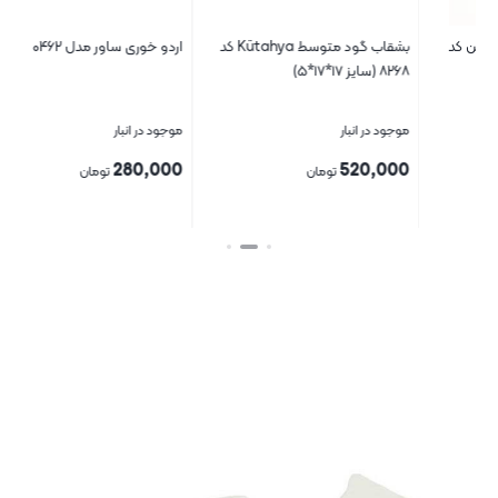
بشقاب گود متوسط Kütahya کد
اردو خوری ساور مدل ۰۴۶۲
تخ
۸۲۶۸ (سایز ۱۷*۱۷*۵)
موجود در انبار
موجود در انبار
موج
00
280,000
520,000
تومان
تومان
بستن
بستن
بست