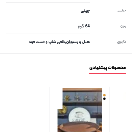
جنس
چینی
وزن
64 گرم
کاربری
هتل و رستوران,کافی شاپ و فست فود
محصولات پیشنهادی