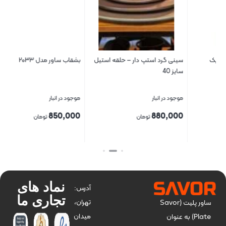
سینی گرد استپ دار – حلقه استیل
بشقاب ساور مدل ۲۰۳۳
کا
سایز 40
06
موجود در انبار
موجود در انبار
مو
0
850,000
880,000
تومان
تومان
بستن
بستن
بس
نماد های
آدرس:
تجاری ما
تهران،
ساور پلیت (Savor
میدان
Plate) به عنوان