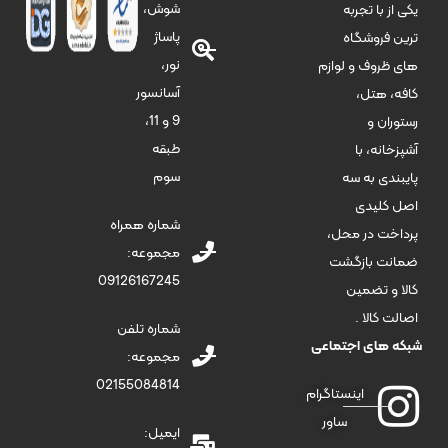
شوش،
یکی از با تجربه
پاساژ
ترین فروشگاه
نور،
های ظروف و لوازم
آسانسور
کافه، هتل،
9 و 11،
رستوران و
طبقه
آشپزخانه، با
سوم
پایبندی به سه
اصل کلیدی
شماره همراه
پرداخت در محل،
مجموعه:
ضمانت بازگشت
09126167245
کالا و تضمین
اصالت کالا .
شماره تلفن
شبکه های اجتماعی
مجموعه:
02155084814
اینستاگرام
ساور
ایمیل: