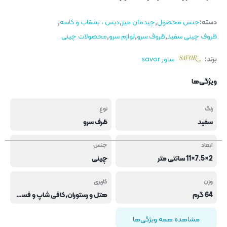
دسته:
جنس محصول
,
چیدمان میز
,
دیس ، بشقاب و کاسه
,
ظروف چینی سفید
,
ظروف سرو
,
لوازم سرو
,
محصولات چینی
برند:
ساور savor
ویژگی‌ها
رنگ
نوع
سفید
ظرف سرو
ابعاد
جنس
2×7.5×11 سانتی متر
چینی
وزن
کاربری
64 گرم
هتل و رستوران,کافی شاپ و فست فود
مشاهده همه ویژگی‌ها