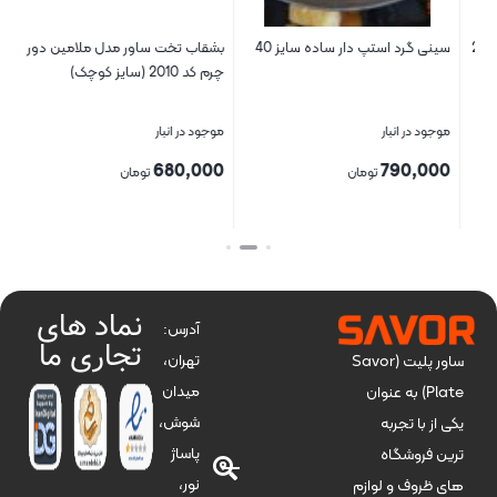
د 25054
سینی گرد استپ دار ساده سایز 40
بشقاب تخت ساور مدل ملامین دور
سبد
چرم کد 2010 (سایز کوچک)
موجود در انبار
موجود در انبار
موج
790,000
680,000
برا
تومان
تومان
بست
بستن
بستن
نماد های
آدرس:
تجاری ما
تهران،
ساور پلیت (Savor
میدان
Plate) به عنوان
شوش،
یکی از با تجربه
پاساژ
ترین فروشگاه
نور،
های ظروف و لوازم