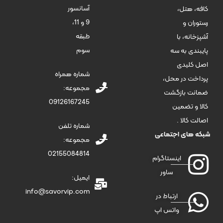
آسانسور
کافه، هتل،
9 و 11،
رستوران و
طبقه
آشپزخانه، با
سوم
پایبندی به سه
اصل کلیدی
شماره همراه
پرداخت در محل،
مجموعه:
ضمانت بازگشت
09126167245
کالا و تضمین
اصالت کالا .
شماره تلفن
شبکه های اجتماعی
مجموعه:
02155084814
اینستاگرام
ساور
ایمیل:
info@savorvip.com
ارتباط در
واتس اپ