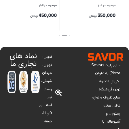
موجود در انبار
موجود در انبار
موج
00
450,000
350,000
تومان
تومان
بستن
بستن
بست
نماد های
آدرس:
تجاری ما
تهران،
ساور پلیت (Savor
میدان
Plate) به عنوان
شوش،
یکی از با تجربه
پاساژ
ترین فروشگاه
نور،
های ظروف و لوازم
آسانسور
کافه، هتل،
9 و 11،
رستوران و
طبقه
آشپزخانه، با