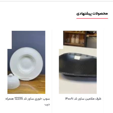
محصولات پیشنهادی
ظرف ملامین ساور کد ۱۴۰۰۸۱
سوپ خوری ساور کد 12235 همراه با
ظرف
درب
ساو