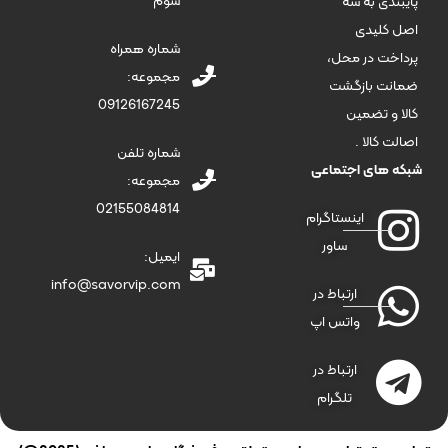
سوم
پایبندی به سه
اصل کلیدی
شماره همراه
پرداخت در محل،
مجموعه:
ضمانت بازگشت
09126167245
کالا و تضمین
اصالت کالا .
شماره تلفن
شبکه های اجتماعی
مجموعه:
02155084814
اینستاگرام
ساور
ایمیل:
info@savorvip.com
ارتباط در
واتس اپ
ارتباط در
تلگرام