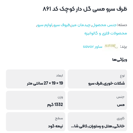
ظرف سرو مسی گل دار کوچک کد ۸۶۱
دسته:
جنس محصول
,
چیدمان میز
,
ظروف سرو
,
لوازم سرو
,
محصولات فلزی و گالوانیزه
برند:
ساور savor
ویژگی‌ها
نوع
ابعاد
شکلات خوری,ظرف سرو
19 × 19 × 27 سانتی متر
جنس
وزن
مس
1332 گرم
کاربری
سطح
خانگی,هتل و رستوران,کافی شاپ و فست فود
نیمه گود