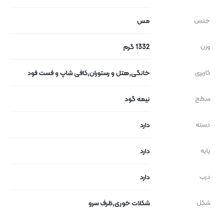
جنس
مس
وزن
1332 گرم
کاربری
خانگی,هتل و رستوران,کافی شاپ و فست فود
سطح
نیمه گود
دسته
دارد
پایه
دارد
درب
دارد
شکل
شکلات خوری,ظرف سرو