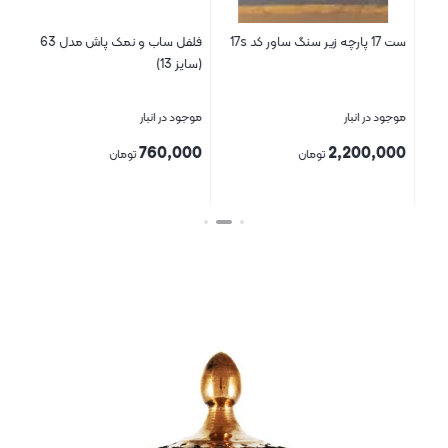
ست 17 پارچه زیر سنگ ساور کد 17s
فلفل ساب و نمک پاش مدل 63
انب
(سایز 13)
موجود در انبار
موجود در انبار
موج
00
760,000
2,200,000
تومان
تومان
بستن
بستن
بست