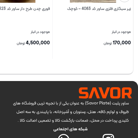
زیر سیگاری فلزی ساور کد 4083 – کوچک
قوری چدن طرح دار ساور کد 323
موجود در انبار
موجود در انبار
4,500,000
170,000
تومان
تومان
بستن
بستن
ساور پلیت (Savor Plate) به عنوان یکی از با تجربه ترین فروشگاه های
ظروف و لوازم کافه، هتل، رستوران و آشپزخانه، با پایبندی به سه اصل
کلیدی پرداخت در محل، ضمانت بازگشت کالا و تضمین اصالت کالا .
شبکه های اجتماعی