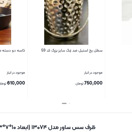
سطل یخ استیل ضد زنگ سایز بزرگ کد 59
کاسه دو دسته ملام
موجود در انبار
موجود در انبار
610,000
750,000
تومان
توما
بستن
بستن
ظرف سس ساور مدل ۱۳۰۷۴ (ابعاد ۱۰*۷*۳)