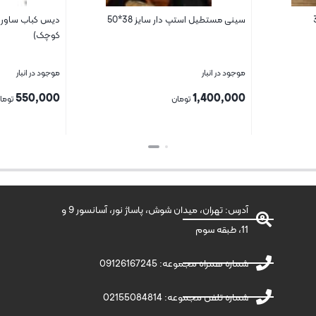
سینی مستطیل استپ دار سایز 38*50
کوچک)
موجود در انبار
موجود در انبار
550,000
1,400,000
تومان
توما
بستن
بستن
آدرس: تهران، میدان شوش، پاساژ نور، آسانسور 9 و
11، طبقه سوم
شماره همراه مجموعه: 09126167245
شماره تلفن مجموعه: 02155084814