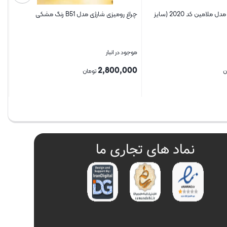
دیس کباب ساور مدل ملامین کد 2020 (سایز
چراغ رومیزی شارژی مدل B51 رنگ مشکی
موجود در انبار
2,800,000
ن
تومان
بستن
نماد های تجاری ما