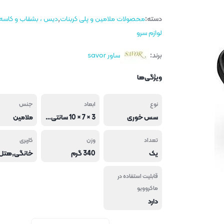
دسته:
محصولات ملامین و پلی کربنات
,
دیس ، بشقاب و کاسه
لوازم سرو
برند:
ساور savor
ویژگی‌ها
نوع
ابعاد
جنس
سس خوری
3 × 7 × 10 سانتی متر
ملامین
تعداد
وزن
کاربری
یک
340 گرم
قابلیت استفاده در
ماکروویو
دارد