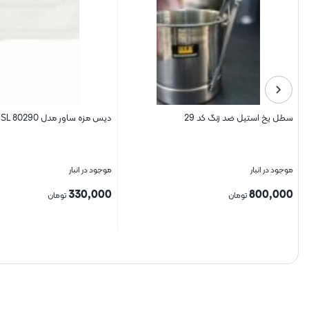
سطل یخ استیل ضد زنگ کد 29
دیس مزه ساور مدل SL 80290
موجود در انبار
موجود در انبار
330,000
800,000
تومان
تومان
بستن
بستن