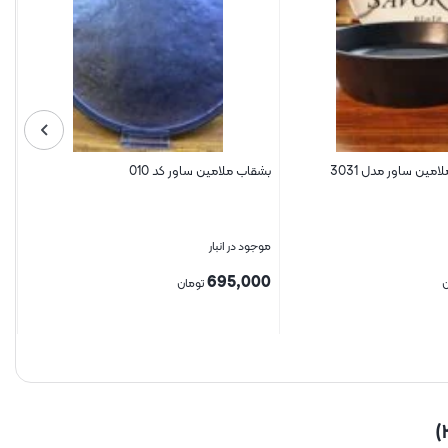
ین ساور مدل 3031
بشقاب ملامین ساور کد 010
موجود در انبار
695,000
ن
تومان
بستن