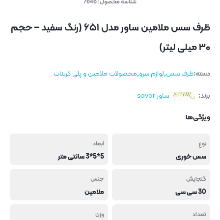
شناسه محصول:
7646
ظرف سس ملامین ساور مدل ۶۵۱ (رنگ سفید – حجم
۳۰ میلی لیتر)
دسته:
ظرف سس
,
لوازم سرو
,
محصولات ملامین و پلی کربنات
برند:
ساور savor
ویژگی‌ها
نوع
ابعاد
سس خوری
5*5*3 سانتی متر
گنجایش
جنس
30 سی سی
ملامین
تعداد
وزن