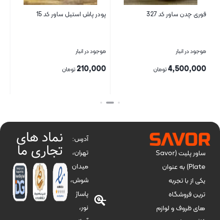
قوری چدن ساور کد 327
پودر پاش استیل ساور کد 15
ظرف
موجود در انبار
موجود در انبار
موج
00
210,000
4,500,000
تومان
تومان
بستن
بستن
بست
نماد های
آدرس:
تجاری ما
تهران،
ساور پلیت (Savor
میدان
Plate) به عنوان
شوش،
یکی از با تجربه
پاساژ
ترین فروشگاه
نور،
های ظروف و لوازم