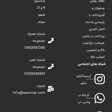
آسانسور
کافه، هتل،
9 و 11،
رستوران و
طبقه
آشپزخانه، با
سوم
پایبندی به سه
اصل کلیدی
شماره همراه
پرداخت در محل،
مجموعه:
ضمانت بازگشت
09126167245
کالا و تضمین
اصالت کالا .
شماره تلفن
شبکه های اجتماعی
مجموعه:
02155084814
اینستاگرام
ساور
ایمیل:
info@savorvip.com
ارتباط در
واتس اپ