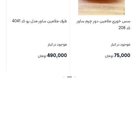
سس خوری ملامین دور چرم ساور
ظرف ملامین ساور مدل یو کد 4041
بش
کد 208
63
موجود در انبار
موجود در انبار
موج
00
490,000
75,000
تومان
تومان
بستن
بستن
بست