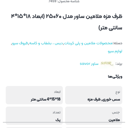
شناسه محصول:
7459
ظرف مزه ملامین ساور مدل ۲۵۰۶۰ (ابعاد ۱۸*۱۵*۴
سانتی متر)
دسته:
محصولات ملامین و پلی کربنات
,
دیس ، بشقاب و کاسه
,
ظروف سرو
,
لوازم سرو
برند:
ساور savor
ویژگی‌ها
نوع
ابعاد
سس خوری, ظرف مزه
18*15*4 سانتی متر
جنس
تعداد
ملامین
یک