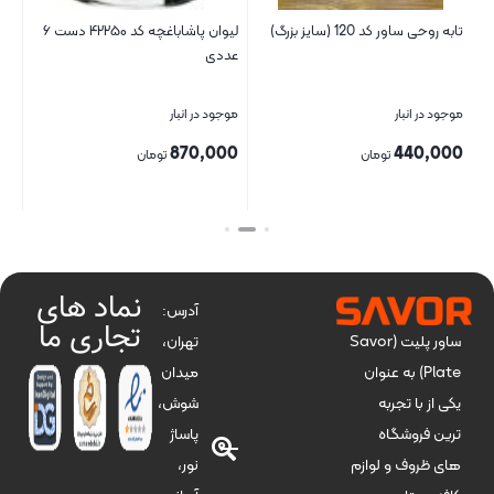
تابه روحی ساور کد 120 (سایز بزرگ)
لیوان پاشاباغچه کد ۴۲۲۵۰ دست ۶
سبد
عددی
موجود در انبار
موجود در انبار
موج
00
870,000
440,000
تومان
تومان
بستن
بستن
بست
نماد های
آدرس:
تجاری ما
تهران،
ساور پلیت (Savor
میدان
Plate) به عنوان
شوش،
یکی از با تجربه
پاساژ
ترین فروشگاه
نور،
های ظروف و لوازم