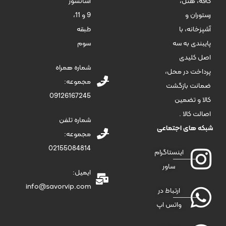
آسانسور
کافه، هتل،
9 و 11،
رستوران و
طبقه
آشپزخانه، با
سوم
پایبندی به سه
اصل کلیدی
شماره همراه
پرداخت در محل،
مجموعه:
ضمانت بازگشت
09126167245
کالا و تضمین
اصالت کالا .
شماره تلفن
شبکه های اجتماعی
مجموعه:
02155084814
اینستاگرام
ساور
ایمیل:
info@savorvip.com
ارتباط در
واتس اپ