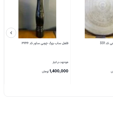
د 331
فلفل ساب بزرگ چوبی ساور کد ۳۲۲۶
موجود در انبار
1,400,000
ن
تومان
بستن