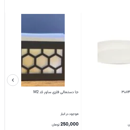
جا دستمالی فلزی ساور کد M2
موجود در انبار
250,000
ن
تومان