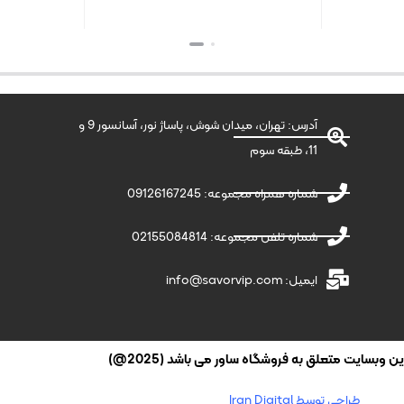
بستن
بستن
آدرس: تهران، میدان شوش، پاساژ نور، آسانسور 9 و
11، طبقه سوم
شماره همراه مجموعه: 09126167245
شماره تلفن مجموعه: 02155084814
ایمیل: info@savorvip.com
وبسایت متعلق به فروشگاه ساور می باشد (2025@)
طراحی توسط Iran Digital