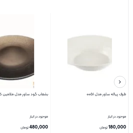
ظرف پياله ساور مدل ۰۰۵۱
بشقاب گود ساور مدل ملامین کد 003
موجود در انبار
موجود در انبار
480,000
180,000
تومان
تومان