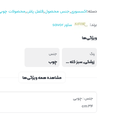
دسته:
اکسسوری
,
جنس محصول
,
فلفل پاش
,
محصولات چوبی
برند:
ساور savor
ویژگی‌ها
رنگ
جنس
زرشکی, سبز کله غازی, قهوه ای روشن
چوب
مشاهده همه ویژگی‌ها
جنس : چوبی
۳۴ cm