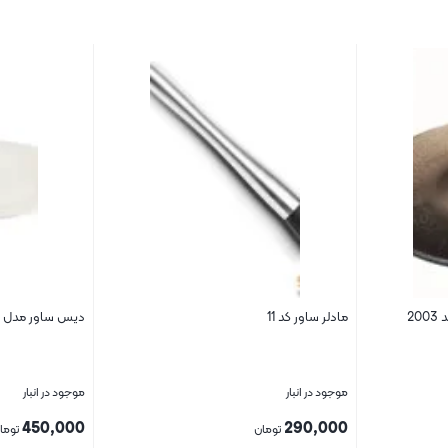
2
مادلر ساور کد 11
دیس ساور مدل ۳۰۷۴
موجود در انبار
موجود در انبار
450,000
290,000
تومان
توما