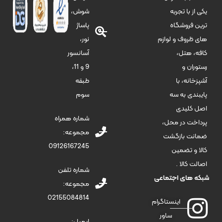
شوش،
یکی از با تجربه
پاساژ
ترین فروشگاه
نور،
های ظروف و لوازم
آسانسور
کافه، هتل،
9 و 11،
رستوران و
طبقه
آشپزخانه، با
سوم
پایبندی به سه
اصل کلیدی
شماره همراه
پرداخت در محل،
مجموعه:
ضمانت بازگشت
09126167245
کالا و تضمین
اصالت کالا .
شماره تلفن
شبکه های اجتماعی
مجموعه:
02155084814
اینستاگرام
ساور
ایمیل: