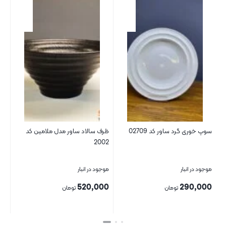
سوپ خوری گرد ساور کد 02709
ظرف سالاد ساور مدل ملامین کد
2002
موجود در انبار
موجود در انبار
520,000
290,000
تومان
تومان
بستن
بستن