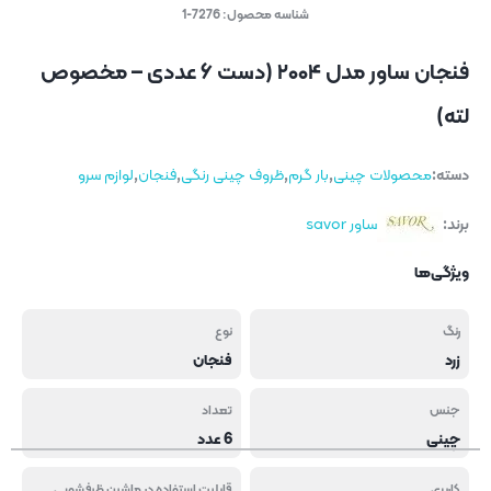
شناسه محصول:
7276-1
فنجان ساور مدل ۲۰۰۴ (دست ۶ عددی – مخصوص
لته)
دسته:
محصولات چینی
,
بار گرم
,
ظروف چینی رنگی
,
فنجان
,
لوازم سرو
برند:
ساور savor
ویژگی‌ها
رنگ
نوع
زرد
فنجان
جنس
تعداد
چینی
6 عدد
کاربری
قابلیت استفاده در ماشین ظرفشویی