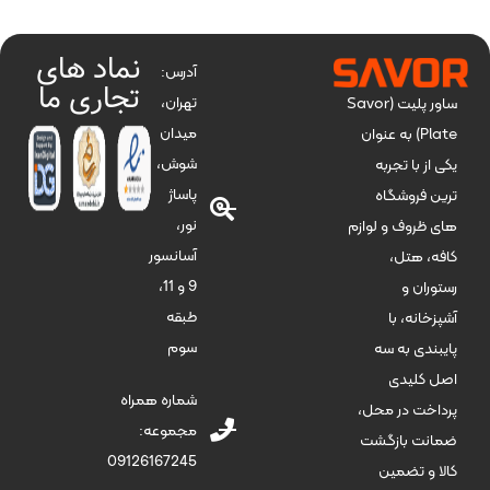
نماد های
آدرس:
تجاری ما
تهران،
ساور پلیت (Savor
میدان
Plate) به عنوان
شوش،
یکی از با تجربه
پاساژ
ترین فروشگاه
نور،
های ظروف و لوازم
آسانسور
کافه، هتل،
9 و 11،
رستوران و
طبقه
آشپزخانه، با
سوم
پایبندی به سه
اصل کلیدی
شماره همراه
پرداخت در محل،
مجموعه:
ضمانت بازگشت
09126167245
کالا و تضمین