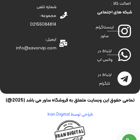
اصالت کالا .
شماره تلفن
شبکه های اجتماعی
مجموعه:
02155084814
اینستاگرام
ساور
ایمیل:
info@savorvip.com
ارتباط در
واتس اپ
ارتباط در
تلگرام
تمامی حقوق این وبسایت متعلق به فروشگاه ساور می باشد (2025@)
طراحی توسط Iran Digital