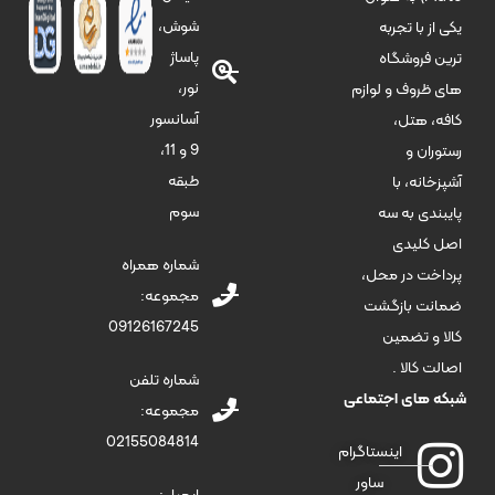
شوش،
یکی از با تجربه
پاساژ
ترین فروشگاه
نور،
های ظروف و لوازم
آسانسور
کافه، هتل،
9 و 11،
رستوران و
طبقه
آشپزخانه، با
سوم
پایبندی به سه
اصل کلیدی
شماره همراه
پرداخت در محل،
مجموعه:
ضمانت بازگشت
09126167245
کالا و تضمین
اصالت کالا .
شماره تلفن
شبکه های اجتماعی
مجموعه:
02155084814
اینستاگرام
ساور
ایمیل: