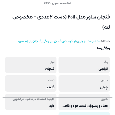
شناسه محصول:
7338
فنجان ساور مدل ۲۰۱۱ (دست ۶ عددی – مخصوص
لته)
دسته:
محصولات چینی
,
بار گرم
,
ظروف چینی رنگی
,
فنجان
,
لوازم سرو
ویژگی‌ها
رنگ
نوع
نارنجی
فنجان
جنس
تعداد
چینی
6 عدد
کاربری
قابلیت استفاده در ماشین ظرفشویی
هتل و رستوران,فست فود و کافی شاپ
دارد