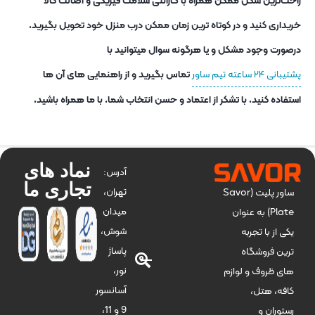
راحت‌ترین شکل ممکن همراه با گارانتی سلامت فیزیکی و اصالت کالا
خریداری کنید و در کوتاه ترین زمان ممکن درب منزل خود تحویل بگیرید.
درصورت وجود مشکل و یا هرگونه سوال میتوانید با
پشتیبانی ۲۴ ساعته تیم ساور
تماس بگیرید و از راهنمایی های آن ها
استفاده کنید. با تشکر از اعتماد و حسن انتخاب شما. با ما همراه باشید.
نماد های
آدرس:
تجاری ما
تهران،
ساور پلیت (Savor
میدان
Plate) به عنوان
شوش،
یکی از با تجربه
پاساژ
ترین فروشگاه
نور،
های ظروف و لوازم
آسانسور
کافه، هتل،
9 و 11،
رستوران و