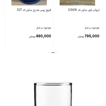
لیوان بلور ساور کد D3616
فرنچ پرس مدرج ساور کد 327
نی
6234 د
موجود در انبار
موجود در انبار
موج
00
490,000
795,000
تومان
تومان
بستن
بستن
بست