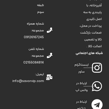
طبقه
آشپزخانه، با
سوم
پایبندی به سه
اصل کلیدی
شماره همراه
پرداخت در محل،
مجموعه:
ضمانت بازگشت
09126167245
کالا و تضمین
اصالت کالا .
شماره تلفن
شبکه های اجتماعی
مجموعه:
02155084814
اینستاگرام
ساور
ایمیل:
info@savorvip.com
ارتباط در
واتس اپ
ارتباط در
تلگرام